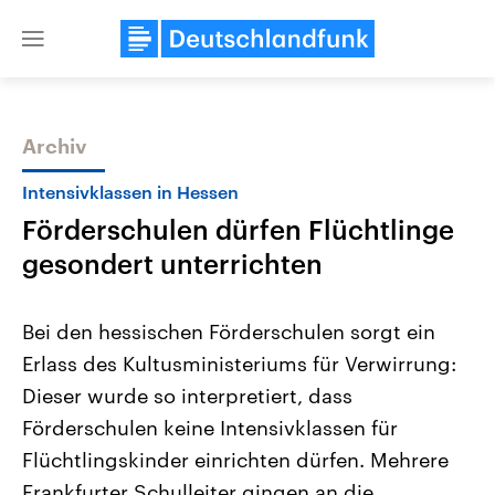
Close
menu
Archiv
Themen
Intensivklassen in Hessen
Förderschulen dürfen Flüchtlinge
gesondert unterrichten
Bei den hessischen Förderschulen sorgt ein
Erlass des Kultusministeriums für Verwirrung:
Landtagswahl Sachsen-Anhalt
USA
Dieser wurde so interpretiert, dass
2026
Aktuelle Beiträge, Analys
Alle Informationen
Hintergründe
Förderschulen keine Intensivklassen für
Sachsen-Anhalt wählt am 6.
Wirtschaftlich und militäri
September 2026 einen neuen
gehören die Vereinigten S
Flüchtlingskinder einrichten dürfen. Mehrere
Landtag. Seit 2021 wird das
den mächtigsten Ländern 
Frankfurter Schulleiter gingen an die
Bundesland von einer Koalition aus
mit großem Einfluss auf d