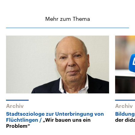
Mehr zum Thema
Archiv
Archiv
Stadtsoziologe zur Unterbringung von
Bildun
Flüchtlingen
„Wir bauen uns ein
der did
Problem“