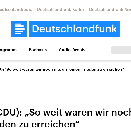
eutschlandradio
Deutschlandfunk Kultur
Deutschlandfunk No
rogramm
Podcasts
Audio-Archiv
Wirtschaft
Wissen
Kultur
Europa
Gesellschaf
): "So weit waren wir noch nie, um einen Frieden zu erreichen"
CDU): „So weit waren wir noc
eden zu erreichen“
Nahostkonflikt
Iran
le Beiträge,
Aktuelle Lage und
Aktuelle Lage und