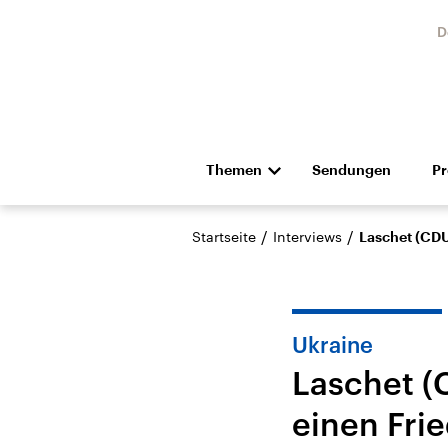
D
Themen
Sendungen
P
Die Nachrichten
Politik
/
/
Startseite
Interviews
Laschet (CDU
Hörspiel und Feature
Musik
Ukraine
Laschet (
einen Fri
Landtagswahl Sachsen-
USA
Anhalt 2026
Aktuel