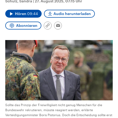
Schulz, Sandra
|
27. August 2025, 07:15 Uhr
CDU, SPD und FDP regiert.-
aktuelle Weltgeschehen.
Umfragen, Prognosen,
Wahlprogramme, aktuelle Berichte
Hören
09:44
Audio herunterladen
Sendungen
Programm
Podcasts
und Hintergründe zu den Parteien
und Kandidaten der anstehenden
Wahl.
Abonnieren
Link
Email
Audio-Archiv
kopieren/teilen
Sollte das Prinzip der Freiwilligkeit nicht genug Menschen für die
Bundeswehr rekrutieren, müsste reagiert werden, erklärte
Verteidigungsminister Boris Pistorius. Doch die Entscheidung sollte erst