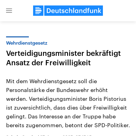
Close
menu
Wehrdienstgesetz
Themen
Verteidigungsminister bekräftigt
Ansatz der Freiwilligkeit
Mit dem Wehrdienstgesetz soll die
Personalstärke der Bundeswehr erhöht
werden. Verteidigungsminister Boris Pistorius
Landtagswahl Sachsen-Anhalt
USA
ist zuversichtlich, dass dies über Freiwilligkeit
2026
Aktuelle Beiträge, Analys
gelingt. Das Interesse an der Truppe habe
Alle Informationen
Hintergründe
Sachsen-Anhalt wählt am 6.
Wirtschaftlich und militäri
bereits zugenommen, betont der SPD-Politiker.
September 2026 einen neuen
gehören die Vereinigten S
Landtag. Seit 2021 wird das
den mächtigsten Ländern 
Bundesland von einer Koalition aus
mit großem Einfluss auf d