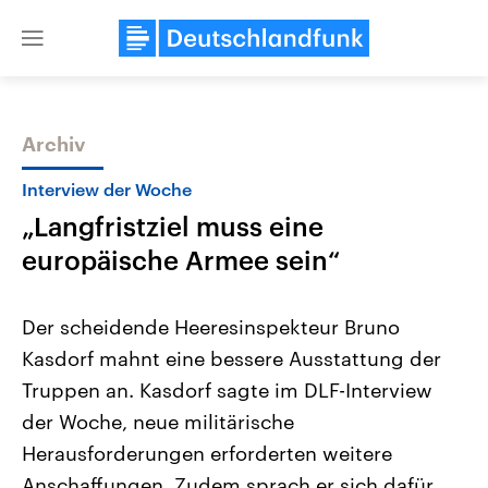
Close
menu
Archiv
Themen
Interview der Woche
„Langfristziel muss eine
europäische Armee sein“
Der scheidende Heeresinspekteur Bruno
Kasdorf mahnt eine bessere Ausstattung der
Landtagswahl Sachsen-Anhalt
USA
Truppen an. Kasdorf sagte im DLF-Interview
2026
Aktuelle Beiträge, Analys
Alle Informationen
Hintergründe
der Woche, neue militärische
Sachsen-Anhalt wählt am 6.
Wirtschaftlich und militäri
September 2026 einen neuen
gehören die Vereinigten S
Herausforderungen erforderten weitere
Landtag. Seit 2021 wird das
den mächtigsten Ländern 
Anschaffungen. Zudem sprach er sich dafür
Bundesland von einer Koalition aus
mit großem Einfluss auf d