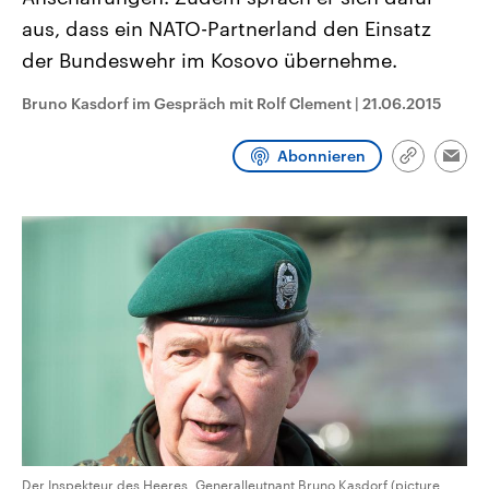
CDU, SPD und FDP regiert.-
aktuelle Weltgeschehen.
aus, dass ein NATO-Partnerland den Einsatz
Umfragen, Prognosen,
Wahlprogramme, aktuelle Berichte
der Bundeswehr im Kosovo übernehme.
Sendungen
Programm
Podcasts
und Hintergründe zu den Parteien
und Kandidaten der anstehenden
Wahl.
Bruno Kasdorf im Gespräch mit Rolf Clement
|
21.06.2015
Audio-Archiv
Abonnieren
Link
Emai
kopieren/te
Der Inspekteur des Heeres, Generalleutnant Bruno Kasdorf (picture