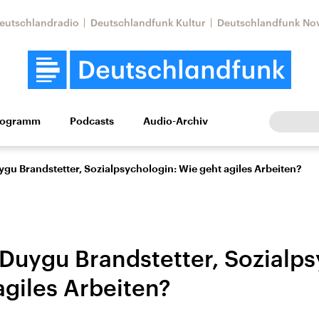
eutschlandradio
Deutschlandfunk Kultur
Deutschlandfunk No
rogramm
Podcasts
Audio-Archiv
Wirtschaft
Wissen
Kultur
Europa
Gesellschaf
ygu Brandstetter, Sozialpsychologin: Wie geht agiles Arbeiten?
 Duygu Brandstetter, Sozialp
agiles Arbeiten?
Nahostkonflikt
Iran
le Beiträge,
Aktuelle Lage und
Aktuelle Lage und