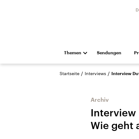
D
Themen
Sendungen
P
Die Nachrichten
Politik
/
/
Startseite
Interviews
Interview Du
Hörspiel und Feature
Musik
Archiv
Interview
Wie geht 
Landtagswahl Sachsen-
USA
Anhalt 2026
Aktuel