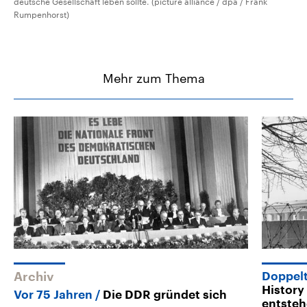
deutsche Gesellschaft leben sollte. (picture alliance / dpa / Frank
Rumpenhorst)
Mehr zum Thema
Archiv
Doppel
History
Vor 75 Jahren
Die DDR gründet sich
entste