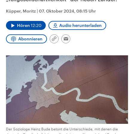
CDU, SPD und FDP regiert.-
aktuelle Weltgeschehen.
Umfragen, Prognosen,
Küpper, Moritz
|
07. Oktober 2024, 08:15 Uhr
Wahlprogramme, aktuelle Berichte
Sendungen
Programm
Podcasts
und Hintergründe zu den Parteien
und Kandidaten der anstehenden
Hören
12:20
Audio herunterladen
Wahl.
Audio-Archiv
Abonnieren
Link
Email
kopieren/teilen
Der Soziologe Heinz Bude betont die Unterschiede, mit denen die