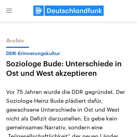
Close
menu
Archiv
Themen
DDR-Erinnerungskultur
Soziologe Bude: Unterschiede in
Ost und West akzeptieren
Vor 75 Jahren wurde die DDR gegründet. Der
Soziologe Heinz Bude plädiert dafür,
Landtagswahl Sachsen-Anhalt
USA
gewachsene Unterschiede in Ost und West
2026
Aktuelle Beiträge, Analys
Alle Informationen
Hintergründe
nicht als Defizit darzustellen. Es gebe kein
Sachsen-Anhalt wählt am 6.
Wirtschaftlich und militäri
September 2026 einen neuen
gehören die Vereinigten S
gemeinsames Narrativ, sondern eine
Landtag. Seit 2021 wird das
den mächtigsten Ländern 
„Teilgesellschaftlichkeit“ der neuen Länder.
Bundesland von einer Koalition aus
mit großem Einfluss auf d