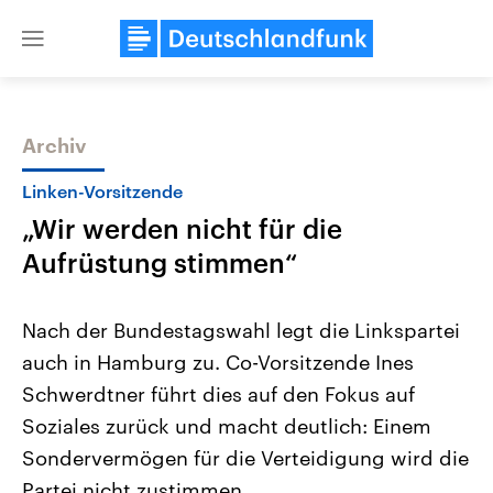
Close
menu
Archiv
Themen
Linken-Vorsitzende
„Wir werden nicht für die
Aufrüstung stimmen“
Nach der Bundestagswahl legt die Linkspartei
auch in Hamburg zu. Co-Vorsitzende Ines
Landtagswahl Sachsen-Anhalt
USA
Schwerdtner führt dies auf den Fokus auf
2026
Aktuelle Beiträge, Analys
Alle Informationen
Hintergründe
Soziales zurück und macht deutlich: Einem
Sachsen-Anhalt wählt am 6.
Wirtschaftlich und militäri
September 2026 einen neuen
gehören die Vereinigten S
Sondervermögen für die Verteidigung wird die
Landtag. Seit 2021 wird das
den mächtigsten Ländern 
Partei nicht zustimmen.
Bundesland von einer Koalition aus
mit großem Einfluss auf d