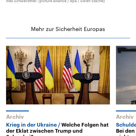
Ines Schwerdtner. (picture alliance / dpa / Sören Stache)
Mehr zur Sicherheit Europas
Archiv
Archiv
Krieg in der Ukraine
Welche Folgen hat
Schuld
der Eklat zwischen Trump und
Bei den