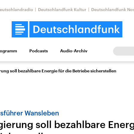
eutschlandradio
Deutschlandfunk Kultur
Deutschlandfunk No
rogramm
Podcasts
Audio-Archiv
Wirtschaft
Wissen
Kultur
Europa
Gesellschaf
ng soll bezahlbare Energie für die Betriebe sicherstellen
sführer Wansleben
ierung soll bezahlbare Energi
Nahostkonflikt
Iran
le Beiträge,
Aktuelle Lage und
Aktuelle Lage und