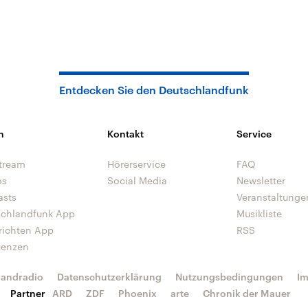
Entdecken Sie den Deutschlandfunk
n
Kontakt
Service
tream
Hörerservice
FAQ
os
Social Media
Newsletter
asts
Veranstaltunge
schlandfunk App
Musikliste
richten App
RSS
uenzen
landradio
Datenschutzerklärung
Nutzungsbedingungen
I
Partner
ARD
ZDF
Phoenix
arte
Chronik der Mauer