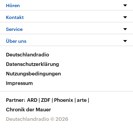
Programm
Hören
Alle Sendungen
Livestream
Kontakt
Die Nachrichten
Audios
Hörerservice
Service
Nachrichtenleicht
Podcasts
Social Media
FAQ
Über uns
Neue Beiträge auf dlf.de
Deutschlandfunk App
Newsletter
Deutschlandradio
Themen-Schwerpunkte
Nachrichten App
Deutschlandradio
Veranstaltungen
Presse
Frequenzen
Datenschutzerklärung
Musikliste
Ausbildung und Karriere
Nutzungsbedingungen
RSS
Transparenz
Impressum
Korrekturen
Barrierefreiheit
Partner
ARD
|
ZDF
|
Phoenix
|
arte
|
Chronik der Mauer
Deutschlandradio © 2026