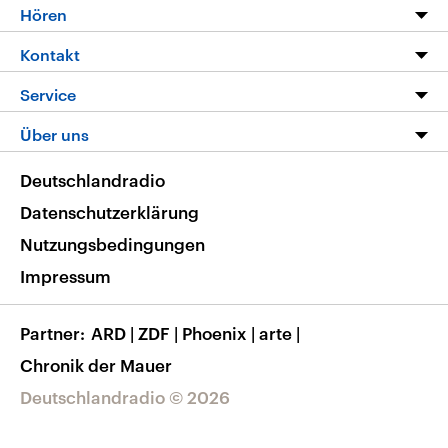
Programm
Hören
Alle Sendungen
Livestream
Kontakt
Die Nachrichten
Audios
Hörerservice
Service
Nachrichtenleicht
Podcasts
Social Media
FAQ
Über uns
Neue Beiträge auf dlf.de
Deutschlandfunk App
Newsletter
Deutschlandradio
Themen-Schwerpunkte
Nachrichten App
Deutschlandradio
Veranstaltungen
Presse
Frequenzen
Datenschutzerklärung
Musikliste
Ausbildung und Karriere
Nutzungsbedingungen
RSS
Transparenz
Impressum
Korrekturen
Barrierefreiheit
Partner
ARD
|
ZDF
|
Phoenix
|
arte
|
Chronik der Mauer
Deutschlandradio © 2026