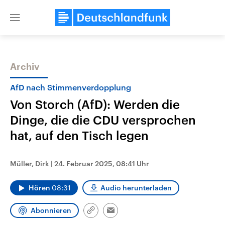
Close
menu
Archiv
Themen
AfD nach Stimmenverdopplung
Von Storch (AfD): Werden die
Dinge, die die CDU versprochen
hat, auf den Tisch legen
Müller, Dirk
|
24. Februar 2025, 08:41 Uhr
Landtagswahl Sachsen-Anhalt
USA
2026
Aktuelle Beiträge, Analys
Hören
08:31
Audio herunterladen
Alle Informationen
Hintergründe
Sachsen-Anhalt wählt am 6.
Wirtschaftlich und militäri
September 2026 einen neuen
gehören die Vereinigten S
Abonnieren
Link
Landtag. Seit 2021 wird das
den mächtigsten Ländern 
Email
kopieren/teilen
Bundesland von einer Koalition aus
mit großem Einfluss auf d