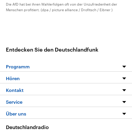
Die AfD hat bei ihren Wahlerfolgen oft von der Unzufriedenheit der
Menschen profitiert. (dpa / picture alliance / Drofitsch / Eibner )
Entdecken Sie den Deutschlandfunk
Programm
Programm
Hören
Alle Sendungen
Livestream
Kontakt
Die Nachrichten
Audios
Hörerservice
Service
Nachrichtenleicht
Podcasts
Social Media
FAQ
Über uns
Neue Beiträge auf dlf.de
Deutschlandfunk App
Newsletter
Deutschlandradio
Themen-Schwerpunkte
Nachrichten App
Deutschlandradio
Veranstaltungen