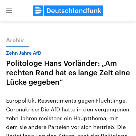
Close
menu
Archiv
Themen
Zehn Jahre AfD
Politologe Hans Vorländer: „Am
rechten Rand hat es lange Zeit eine
Lücke gegeben“
Europolitik, Ressentiments gegen Flüchtlinge,
Landtagswahl Sachsen-Anhalt
USA
Coronakrise: Die AfD hatte in den vergangenen
2026
Aktuelle Beiträge, Analys
Alle Informationen
Hintergründe
zehn Jahren meistens ein Hauptthema, mit
Sachsen-Anhalt wählt am 6.
Wirtschaftlich und militäri
September 2026 einen neuen
gehören die Vereinigten S
dem sie andere Parteien vor sich hertrieb. Die
Landtag. Seit 2021 wird das
den mächtigsten Ländern 
Bundesland von einer Koalition aus
Partei lebe von den Krisen, sagt der Politologe
mit großem Einfluss auf d