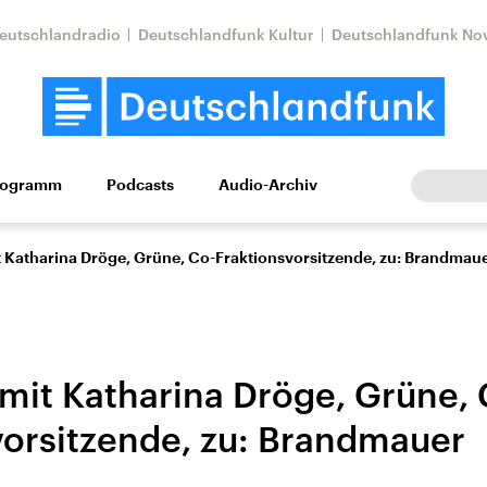
eutschlandradio
Deutschlandfunk Kultur
Deutschlandfunk No
rogramm
Podcasts
Audio-Archiv
Wirtschaft
Wissen
Kultur
Europa
Gesellschaf
t Katharina Dröge, Grüne, Co-Fraktionsvorsitzende, zu: Brandmau
 mit Katharina Dröge, Grüne, 
vorsitzende, zu: Brandmauer
Nahostkonflikt
Iran
le Beiträge,
Aktuelle Lage und
Aktuelle Lage und