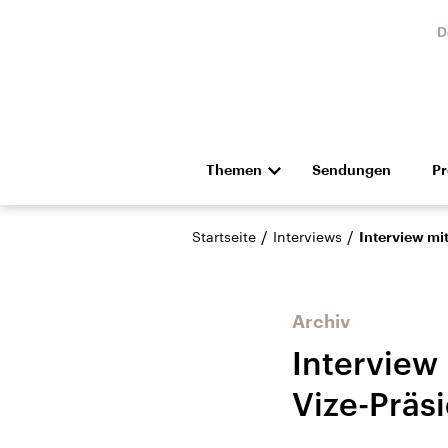
D
Themen
Sendungen
P
Die Nachrichten
Politik
/
/
Startseite
Interviews
Interview mit
Hörspiel und Feature
Musik
Archiv
Interview 
Vize-Präsi
Landtagswahl Sachsen-
USA
Anhalt 2026
Aktuel