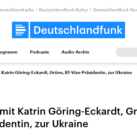
eutschlandradio
Deutschlandfunk Kultur
Deutschlandfunk No
rogramm
Podcasts
Audio-Archiv
Wirtschaft
Wissen
Kultur
Europa
Gesellschaf
 Katrin Göring-Eckardt, Grüne, BT-Vize-Präsidentin, zur Ukraine
mit Katrin Göring-Eckardt, G
dentin, zur Ukraine
Nahostkonflikt
Iran
le Beiträge,
Aktuelle Lage und
Aktuelle Lage und