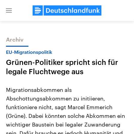
Close
menu
Archiv
Themen
EU-Migrationspolitik
Grünen-Politiker spricht sich für
legale Fluchtwege aus
Migrationsabkommen als
Abschottungsabkommen zu initiieren,
Landtagswahl Sachsen-Anhalt
USA
funktioniere nicht, sagt Marcel Emmerich
2026
Aktuelle Beiträge, Analys
Alle Informationen
Hintergründe
(Grüne). Dabei könnten solche Abkommen ein
Sachsen-Anhalt wählt am 6.
Wirtschaftlich und militäri
September 2026 einen neuen
gehören die Vereinigten S
wichtiger Baustein bei legaler Zuwanderung
Landtag. Seit 2021 wird das
den mächtigsten Ländern 
sein. Dafür brauche es jedoch Humanität und
Bundesland von einer Koalition aus
mit großem Einfluss auf d