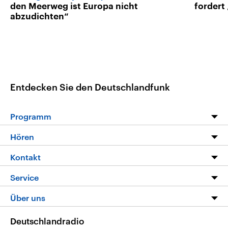
den Meerweg ist Europa nicht
fordert
abzudichten“
Entdecken Sie den Deutschlandfunk
Programm
Programm
Hören
Alle Sendungen
Livestream
Kontakt
Die Nachrichten
Audios
Hörerservice
Service
Nachrichtenleicht
Podcasts
Social Media
FAQ
Über uns
Neue Beiträge auf dlf.de
Deutschlandfunk App
Newsletter
Deutschlandradio
Themen-Schwerpunkte
Nachrichten App
Deutschlandradio
Veranstaltungen