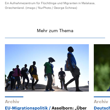
Ein Aufnahmezentrum für Flüchtlinge und Migranten in Malakasa,
Griechenland. (imago / NurPhoto / George Schinas)
Mehr zum Thema
Archiv
Archiv
EU-Migrationspolitik
Asselborn: „Über
Deutsch