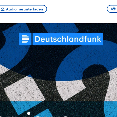
sen und
Hintergründe
Hintergründe
Der Überfall der
Der Iran – seit der
rgründe
Audio herunterladen
haftlich und
palästinensischen
Islamischen Revolu
risch gehören die
Terrororganisation
1979 auch Islamisc
igten Staaten zu
Hamas im Oktober 2023
Republik Iran – ist e
ächtigsten
auf Israel hat in der
von einem
n der Erde, mit
Region wieder die
Religionsführer auto
 Einfluss auf das
Gewalt entfacht. Israel
regierter Staat im 
le Weltgeschehen.
möchte die Hamas
Osten. Eine Feindsc
zerstören. Diese wird wie
zu Israel und zu de
die Hisbollah im Libanon
ist fest in der
vom Iran unterstützt.
Staatsideologie
verankert.