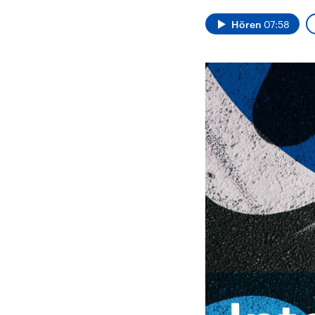
Alle Informationen
Analy
Sachsen-Anhalt wählt
Hinte
Hören
07:58
am 6. September 2026
Wirtsc
einen neuen Landtag.
militä
Seit 2021 wird das
Verein
Bundesland von einer
den m
Koalition aus CDU, SPD
Länder
und FDP regiert.-
großem
Umfragen, Prognosen,
aktuel
Wahlprogramme,
aktuelle Berichte und
Hintergründe zu den
Parteien und Kandidaten
der anstehenden Wahl.