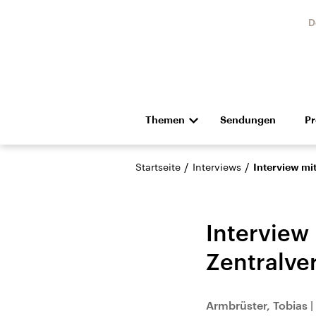
D
Themen
Sendungen
P
Die Nachrichten
Politik
/
/
Startseite
Interviews
Interview mi
Hörspiel und Feature
Musik
Interview 
Zentralve
Landtagswahl Sachsen-
USA
Armbrüster, Tobias
|
Anhalt 2026
Aktuel