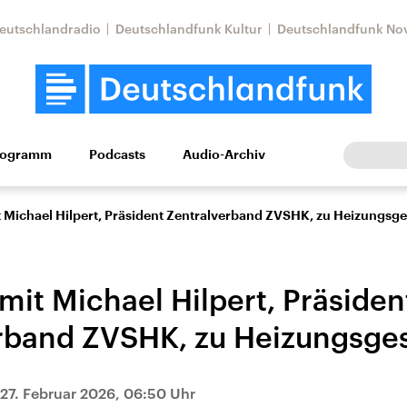
eutschlandradio
Deutschlandfunk Kultur
Deutschlandfunk No
rogramm
Podcasts
Audio-Archiv
Wirtschaft
Wissen
Kultur
Europa
Gesellschaf
t Michael Hilpert, Präsident Zentralverband ZVSHK, zu Heizungsge
mit Michael Hilpert, Präsiden
rband ZVSHK, zu Heizungsge
Nahostkonflikt
Iran
27. Februar 2026, 06:50 Uhr
le Beiträge,
Aktuelle Lage und
Aktuelle Lage und