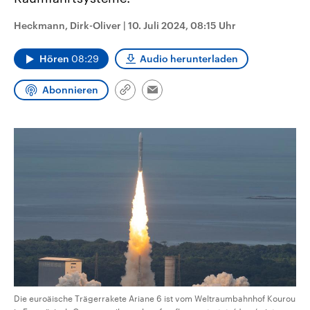
CDU, SPD und FDP regiert.-
aktuelle Weltgeschehen.
Umfragen, Prognosen,
Heckmann, Dirk-Oliver
|
10. Juli 2024, 08:15 Uhr
Wahlprogramme, aktuelle Berichte
Sendungen
Programm
Podcasts
und Hintergründe zu den Parteien
und Kandidaten der anstehenden
Hören
08:29
Audio herunterladen
Wahl.
Audio-Archiv
Abonnieren
Link
Email
kopieren/teilen
Die euroäische Trägerrakete Ariane 6 ist vom Weltraumbahnhof Kourou