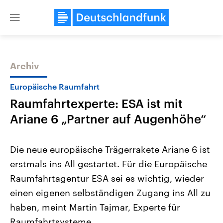
Close
menu
Archiv
Themen
Europäische Raumfahrt
Raumfahrtexperte: ESA ist mit
Ariane 6 „Partner auf Augenhöhe“
Die neue europäische Trägerrakete Ariane 6 ist
erstmals ins All gestartet. Für die Europäische
Landtagswahl Sachsen-Anhalt
USA
Raumfahrtagentur ESA sei es wichtig, wieder
2026
Aktuelle Beiträge, Analys
Alle Informationen
Hintergründe
einen eigenen selbständigen Zugang ins All zu
Sachsen-Anhalt wählt am 6.
Wirtschaftlich und militäri
September 2026 einen neuen
gehören die Vereinigten S
haben, meint Martin Tajmar, Experte für
Landtag. Seit 2021 wird das
den mächtigsten Ländern 
Raumfahrtsysteme.
Bundesland von einer Koalition aus
mit großem Einfluss auf d