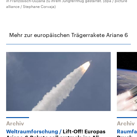
in Französisch-Guyana zu ihrem Jungfernflug gestartet. (dpa / picture
alliance / Stephane Corvaja)
Mehr zur europäischen Trägerrakete Ariane 6
Archiv
Archiv
Weltraumforschung
Lift-Off! Europas
Raumfa