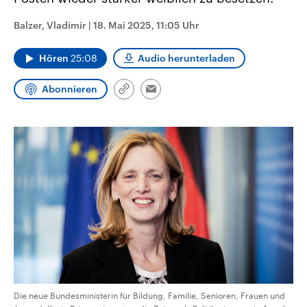
CDU, SPD und FDP regiert.-
aktuelle Weltgeschehen.
Umfragen, Prognosen,
Balzer, Vladimir
|
18. Mai 2025, 11:05 Uhr
Wahlprogramme, aktuelle Berichte
Sendungen
Programm
Podcasts
und Hintergründe zu den Parteien
und Kandidaten der anstehenden
Hören
25:08
Audio herunterladen
Wahl.
Audio-Archiv
Abonnieren
Link
Email
kopieren/teilen
Die neue Bundesministerin für Bildung, Familie, Senioren, Frauen und