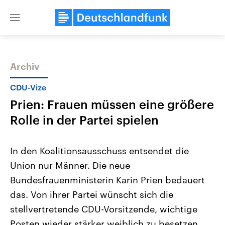
Close
menu
Archiv
Themen
CDU-Vize
Prien: Frauen müssen eine größere
Rolle in der Partei spielen
In den Koalitionsausschuss entsendet die
Union nur Männer. Die neue
Landtagswahl Sachsen-Anhalt
USA
Bundesfrauenministerin Karin Prien bedauert
2026
Aktuelle Beiträge, Analys
Alle Informationen
Hintergründe
das. Von ihrer Partei wünscht sich die
Sachsen-Anhalt wählt am 6.
Wirtschaftlich und militäri
September 2026 einen neuen
gehören die Vereinigten S
stellvertretende CDU-Vorsitzende, wichtige
Landtag. Seit 2021 wird das
den mächtigsten Ländern 
Posten wieder stärker weiblich zu besetzen.
Bundesland von einer Koalition aus
mit großem Einfluss auf d