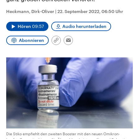
CDU, SPD und FDP regiert.-
aktuelle Weltgeschehen.
Umfragen, Prognosen,
Heckmann, Dirk-Oliver
|
22. September 2022, 06:50 Uhr
Wahlprogramme, aktuelle Berichte
Sendungen
Programm
Podcasts
und Hintergründe zu den Parteien
und Kandidaten der anstehenden
Hören
09:57
Audio herunterladen
Wahl.
Audio-Archiv
Abonnieren
Link
Email
kopieren/teilen
Die Stiko empfiehlt den zweiten Booster mit den neuen Omikron-