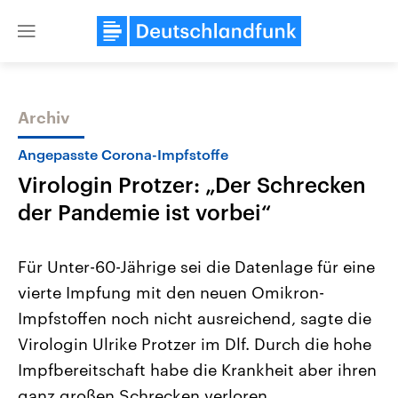
Close
menu
Archiv
Themen
Angepasste Corona-Impfstoffe
Virologin Protzer: „Der Schrecken
der Pandemie ist vorbei“
Für Unter-60-Jährige sei die Datenlage für eine
vierte Impfung mit den neuen Omikron-
Landtagswahl Sachsen-Anhalt
USA
Impfstoffen noch nicht ausreichend, sagte die
2026
Aktuelle Beiträge, Analys
Alle Informationen
Hintergründe
Virologin Ulrike Protzer im Dlf. Durch die hohe
Sachsen-Anhalt wählt am 6.
Wirtschaftlich und militäri
September 2026 einen neuen
gehören die Vereinigten S
Impfbereitschaft habe die Krankheit aber ihren
Landtag. Seit 2021 wird das
den mächtigsten Ländern 
ganz großen Schrecken verloren.
Bundesland von einer Koalition aus
mit großem Einfluss auf d