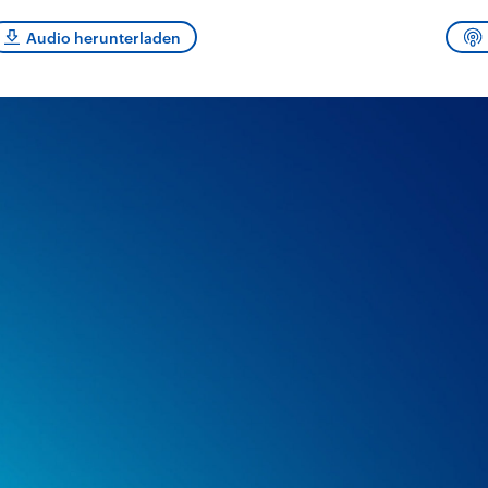
sen und
Hintergründe
Hintergründe
Der Überfall der
Der Iran – seit der
rgründe
Audio herunterladen
haftlich und
palästinensischen
Islamischen Revolu
risch gehören die
Terrororganisation
1979 auch Islamisc
igten Staaten zu
Hamas im Oktober 2023
Republik Iran – ist e
ächtigsten
auf Israel hat in der
von einem
n der Erde, mit
Region wieder die
Religionsführer auto
 Einfluss auf das
Gewalt entfacht. Israel
regierter Staat im 
le Weltgeschehen.
möchte die Hamas
Osten. Eine Feindsc
zerstören. Diese wird wie
zu Israel und zu de
die Hisbollah im Libanon
ist fest in der
vom Iran unterstützt.
Staatsideologie
verankert.