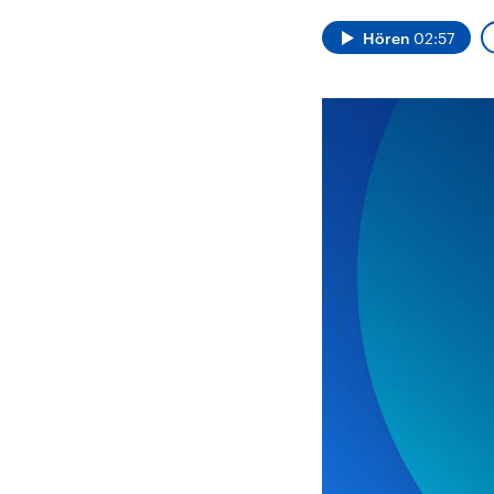
Alle Informationen
Analy
Sachsen-Anhalt wählt
Hinte
Hören
02:57
am 6. September 2026
Wirtsc
einen neuen Landtag.
militä
Seit 2021 wird das
Verein
Bundesland von einer
den m
Koalition aus CDU, SPD
Länder
und FDP regiert.-
großem
Umfragen, Prognosen,
aktuel
Wahlprogramme,
aktuelle Berichte und
Hintergründe zu den
Parteien und Kandidaten
der anstehenden Wahl.