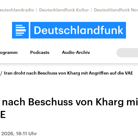
eutschlandradio
Deutschlandfunk Kultur
Deutschlandfunk No
rogramm
Podcasts
Audio-Archiv
Wirtschaft
Wissen
Kultur
Europa
Gesellschaf
/
Iran droht nach Beschuss von Kharg mit Angriffen auf die VAE
t nach Beschuss von Kharg mi
AE
Nahostkonflikt
Iran
 2026, 18:11 Uhr
le Beiträge,
Aktuelle Lage und
Aktuelle Lage und