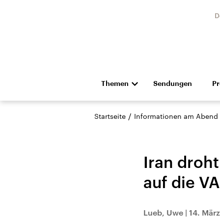
D
Themen
Sendungen
P
Die Nachrichten
Politik
/
Startseite
Informationen am Abend
Hörspiel und Feature
Musik
Iran droh
auf die V
Landtagswahl Sachsen-
USA
Lueb, Uwe
|
14. März
Anhalt 2026
Aktuel