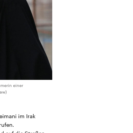
hmerin einer
daw)
eimani im Irak
rufen.