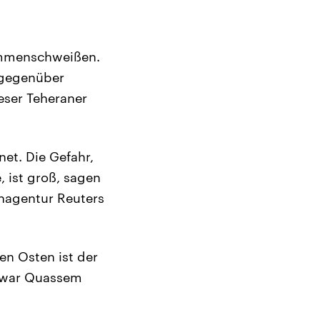
sammenschweißen.
 gegenüber
eser Teheraner
et. Die Gefahr,
 ist groß, sagen
enagentur Reuters
n Osten ist der
e, war Quassem