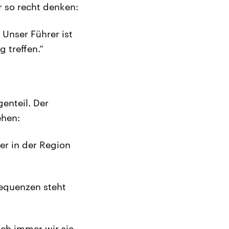
r so recht denken:
 Unser Führer ist
 treffen.“
enteil. Der
ehen:
er in der Region
sequenzen steht
ch immer wir sie