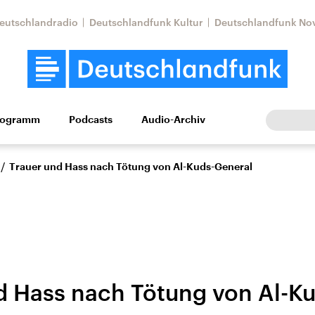
eutschlandradio
Deutschlandfunk Kultur
Deutschlandfunk No
rogramm
Podcasts
Audio-Archiv
Wirtschaft
Wissen
Kultur
Europa
Gesellschaf
/
Trauer und Hass nach Tötung von Al-Kuds-General
d Hass nach Tötung von Al-K
Nahostkonflikt
Iran
le Beiträge,
Aktuelle Lage und
Aktuelle Lage und