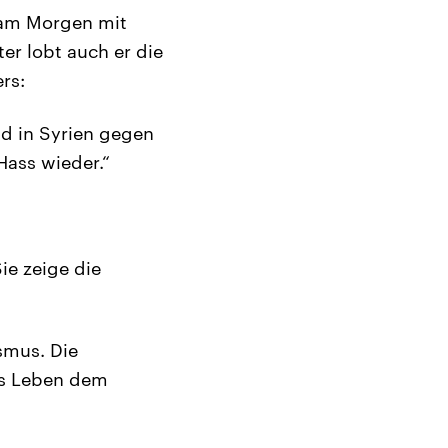
 am Morgen mit
er lobt auch er die
rs:
nd in Syrien gegen
 Hass wieder.“
Sie zeige die
smus. Die
zes Leben dem