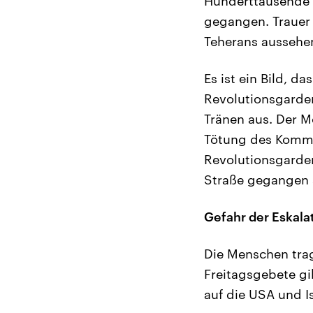
Hunderttausende 
gegangen. Trauer 
Teherans aussehen
Es ist ein Bild, 
Revolutionsgarden
Tränen aus. Der Mo
Tötung des Komman
Revolutionsgarden
Straße gegangen 
Gefahr der Eskala
Die Menschen tra
Freitagsgebete gi
auf die USA und Is