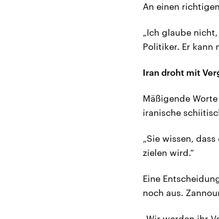
An einen richtige
„Ich glaube nicht,
Politiker. Er kan
Iran droht mit Ve
Mäßigende Worte s
iranische schiiti
„Sie wissen, dass
zielen wird.“
Eine Entscheidung
noch aus. Zannour
„Wir werden ihr V