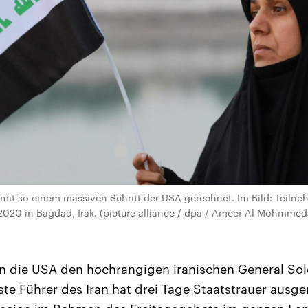
mit so einem massiven Schritt der USA gerechnet. Im Bild: Teilne
2020 in Bagdad, Irak. (picture alliance / dpa / Ameer Al Mohmme
n die USA den hochrangigen iranischen General Sol
ste Führer des Iran hat drei Tage Staatstrauer ausge