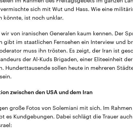
seien im Rahmen des Freitagsgebets im ganzen Lan
vermischte sich mit Wut und Hass. Wie eine militär
 könnte, ist noch unklar.
das wir von iranischen Generalen kaum kennen. Der Sp
 gibt im staatlichen Fernsehen ein Interview und br
derator muss ihn trösten. Es zeigt, der Iran ist ge
deurs der Al-Kuds Brigaden, einer Eliteeinheit der
. Hunderttausende sollen heute in mehreren Städten
sein.
tion zwischen den USA und dem Iran
gen große Fotos von Solemiani mit sich. Im Rahmen
bt es Kundgebungen. Dabei schlägt die Trauer auch
rael: