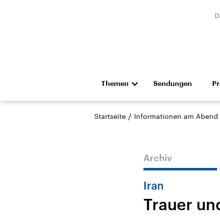
D
Themen
Sendungen
P
Die Nachrichten
Politik
/
Startseite
Informationen am Abend
Hörspiel und Feature
Musik
Archiv
Iran
Trauer un
Landtagswahl Sachsen-
USA
Anhalt 2026
Aktuel