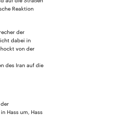
d auf die Straßen
ische Reaktion
recher der
icht dabei in
schockt von der
 des Iran auf die
 der
 in Hass um, Hass