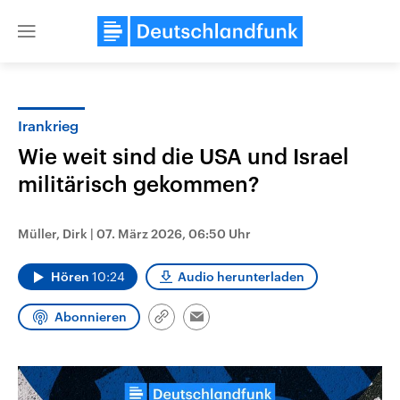
Close
menu
Irankrieg
Themen
Wie weit sind die USA und Israel
militärisch gekommen?
Müller, Dirk
|
07. März 2026, 06:50 Uhr
Hören
10:24
Audio herunterladen
Landtagswahl Sachsen-Anhalt
USA
Abonnieren
Link
Email
2026
Aktuelle Beiträge, Analys
kopieren/teilen
Alle Informationen
Hintergründe
Sachsen-Anhalt wählt am 6.
Wirtschaftlich und militäri
September 2026 einen neuen
gehören die Vereinigten S
Landtag. Seit 2021 wird das
den mächtigsten Ländern 
Bundesland von einer Koalition aus
mit großem Einfluss auf d