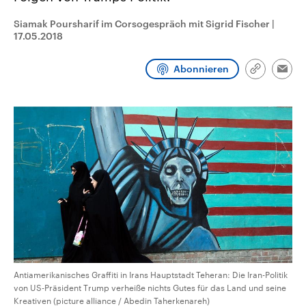
CDU, SPD und FDP regiert.-
aktuelle Weltgeschehen.
Umfragen, Prognosen,
Siamak Poursharif im Corsogespräch mit Sigrid Fischer
|
Wahlprogramme, aktuelle Berichte
17.05.2018
Sendungen
Programm
Podcasts
und Hintergründe zu den Parteien
und Kandidaten der anstehenden
Wahl.
Abonnieren
Link
Audio-Archiv
Emai
kopieren/te
Antiamerikanisches Graffiti in Irans Hauptstadt Teheran: Die Iran-Politik
von US-Präsident Trump verheiße nichts Gutes für das Land und seine
Kreativen (picture alliance / Abedin Taherkenareh)