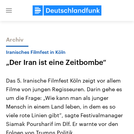
Close
menu
Archiv
Themen
Iranisches Filmfest in Köln
„Der Iran ist eine Zeitbombe“
Das 5. Iranische Filmfest Köln zeigt vor allem
Filme von jungen Regisseuren. Darin gehe es
um die Frage: „Wie kann man als junger
Landtagswahl Sachsen-Anhalt
USA
Mensch in einem Land leben, in dem es so
2026
Aktuelle Beiträge, Analys
Alle Informationen
viele rote Linien gibt“, sagte Festivalmanager
Hintergründe
Sachsen-Anhalt wählt am 6.
Wirtschaftlich und militäri
Siamak Poursharif im Dlf. Er warnte vor den
September 2026 einen neuen
gehören die Vereinigten S
Landtag. Seit 2021 wird das
den mächtigsten Ländern 
Folgen von Trumps Politik.
Bundesland von einer Koalition aus
mit großem Einfluss auf d