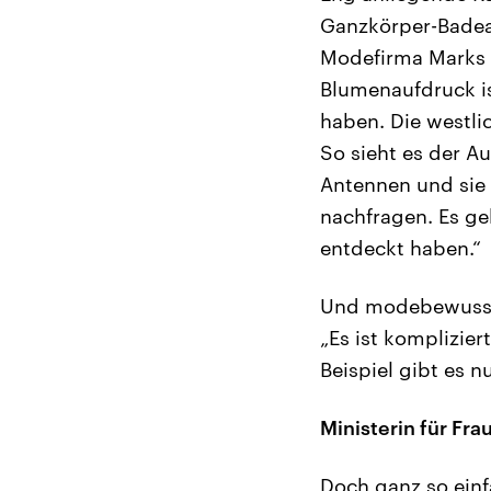
Ganzkörper-Badean
Modefirma Marks &
Blumenaufdruck is
haben. Die westli
So sieht es der 
Antennen und sie 
nachfragen. Es ge
entdeckt haben.“
Und modebewusste
„Es ist komplizie
Beispiel gibt es n
Ministerin für Fr
Doch ganz so einf