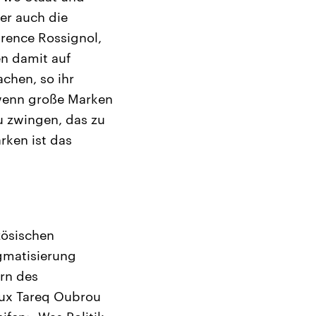
ber auch die
urence Rossignol,
n damit auf
chen, so ihr
 wenn große Marken
u zwingen, das zu
rken ist das
zösischen
igmatisierung
rn des
aux Tareq Oubrou