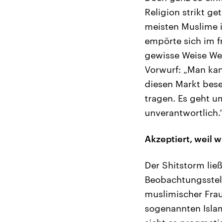
Religion strikt ge
meisten Muslime i
empörte sich im f
gewisse Weise Wer
Vorwurf: „Man ka
diesen Markt bes
tragen. Es geht u
unverantwortlich.
Akzeptiert, weil w
Der Shitstorm ließ
Beobachtungsstell
muslimischer Frau
sogenannten Isla