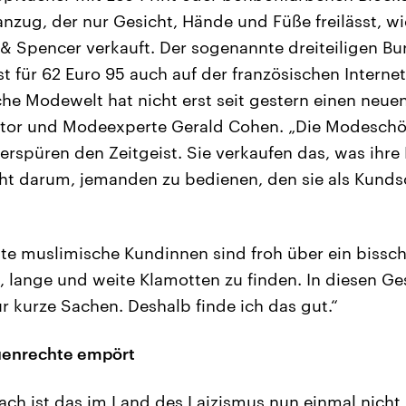
zug, der nur Gesicht, Hände und Füße freilässt, wie
 Spencer verkauft. Der sogenannte dreiteiligen Bur
t für 62 Euro 95 auch auf der französischen Interne
che Modewelt hat nicht erst seit gestern einen neue
Autor und Modeexperte Gerald Cohen. „Die Modeschö
erspüren den Zeitgeist. Sie verkaufen das, was ihr
ht darum, jemanden zu bedienen, den sie als Kundsc
 muslimische Kundinnen sind froh über ein bissc
rt, lange und weite Klamotten zu finden. In diesen G
ur kurze Sachen. Deshalb finde ich das gut.“
auenrechte empört
ach ist das im Land des Laizismus nun einmal nicht