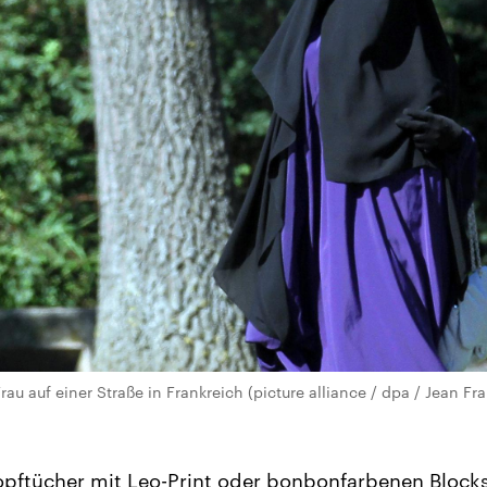
Frau auf einer Straße in Frankreich (picture alliance / dpa / Jean Fr
pftücher mit Leo-Print oder bonbonfarbenen Blockst