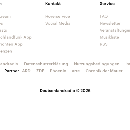
n
Kontakt
Service
tream
Hörerservice
FAQ
os
Social Media
Newsletter
asts
Veranstaltunge
schlandfunk App
Musikliste
richten App
RSS
uenzen
landradio
Datenschutzerklärung
Nutzungsbedingungen
I
Partner
ARD
ZDF
Phoenix
arte
Chronik der Mauer
Deutschlandradio © 2026