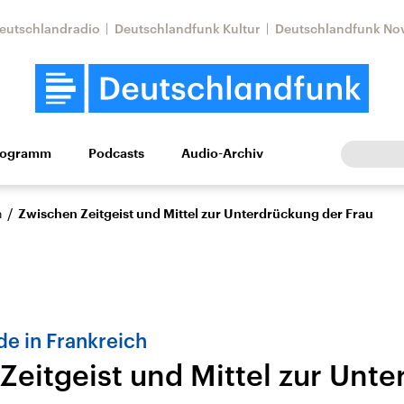
eutschlandradio
Deutschlandfunk Kultur
Deutschlandfunk No
rogramm
Podcasts
Audio-Archiv
Wirtschaft
Wissen
Kultur
Europa
Gesellschaf
/
n
Zwischen Zeitgeist und Mittel zur Unterdrückung der Frau
e in Frankreich
Zeitgeist und Mittel zur Unt
Nahostkonflikt
Iran
le Beiträge,
Aktuelle Lage und
Aktuelle Lage und