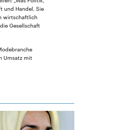
fen: „Was Politik,
t und Handel. Sie
 wirtschaftlich
die Gesellschaft
e Modebranche
en Umsatz mit
Archiv
Kopftuch als 