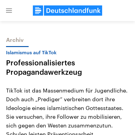
Close
menu
Archiv
Themen
Islamismus auf TikTok
Professionalisiertes
Propagandawerkzeug
TikTok ist das Massenmedium für Jugendliche.
Doch auch „Prediger“ verbreiten dort ihre
Landtagswahl Sachsen-Anhalt
USA
Ideologie eines islamistischen Gottesstaates.
2026
Aktuelle Beiträge, Analys
Alle Informationen
Hintergründe
Sie versuchen, ihre Follower zu mobilisieren,
Sachsen-Anhalt wählt am 6.
Wirtschaftlich und militäri
September 2026 einen neuen
gehören die Vereinigten S
sich gegen den Westen zusammenzutun.
Landtag. Seit 2021 wird das
den mächtigsten Ländern 
Schulen leisten Präventionsarbeit.
Bundesland von einer Koalition aus
mit großem Einfluss auf d