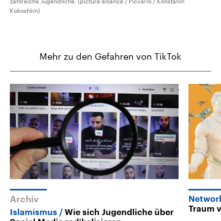
zahlreiche Jugendliche. (picture alliance / Picvario / Konstanin
Kokoshkin)
Mehr zu den Gefahren von TikTok
Archiv
Networ
Traum v
Islamismus
Wie sich Jugendliche über