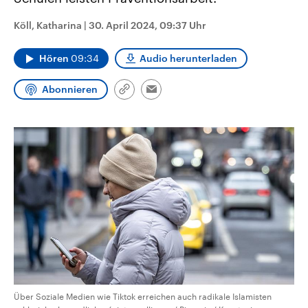
CDU, SPD und FDP regiert.-
aktuelle Weltgeschehen.
Umfragen, Prognosen,
Köll, Katharina
|
30. April 2024, 09:37 Uhr
Wahlprogramme, aktuelle Berichte
Sendungen
Programm
Podcasts
und Hintergründe zu den Parteien
und Kandidaten der anstehenden
Hören
09:34
Audio herunterladen
Wahl.
Audio-Archiv
Abonnieren
Link
Email
kopieren/teilen
Über Soziale Medien wie Tiktok erreichen auch radikale Islamisten