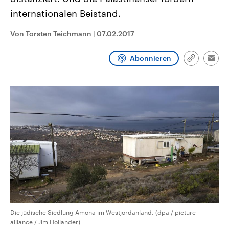
CDU, SPD und FDP regiert.-
aktuelle Weltgeschehen.
internationalen Beistand.
Umfragen, Prognosen,
Wahlprogramme, aktuelle Berichte
Sendungen
Programm
Podcasts
und Hintergründe zu den Parteien
Von Torsten Teichmann
|
07.02.2017
und Kandidaten der anstehenden
Wahl.
Audio-Archiv
Abonnieren
Link
Emai
kopieren/te
Die jüdische Siedlung Amona im Westjordanland. (dpa / picture
alliance / Jim Hollander)