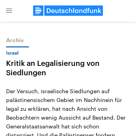
Close
menu
Archiv
Themen
Israel
Kritik an Legalisierung von
Siedlungen
Der Versuch, israelische Siedlungen auf
palästinensischem Gebiet im Nachhinein für
Landtagswahl Sachsen-Anhalt
USA
legal zu erklären, hat nach Ansicht von
2026
Aktuelle Beiträge, Analys
Alle Informationen
Hintergründe
Beobachtern wenig Aussicht auf Bestand. Der
Sachsen-Anhalt wählt am 6.
Wirtschaftlich und militäri
September 2026 einen neuen
gehören die Vereinigten S
Generalstaatsanwalt hat sich schon
Landtag. Seit 2021 wird das
den mächtigsten Ländern 
distanziert. Und die Palästinenser fordern
Bundesland von einer Koalition aus
mit großem Einfluss auf d