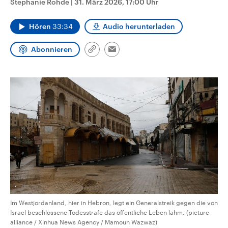
Stephanie Rohde
|
31. März 2026, 17:00 Uhr
CDU, SPD und FDP regiert.-
aktuelle Weltgeschehen.
Umfragen, Prognosen,
Wahlprogramme, aktuelle Berichte
Hören
33:34
Audio herunterladen
Sendungen
Programm
Podcasts
und Hintergründe zu den Parteien
und Kandidaten der anstehenden
Wahl.
Abonnieren
Link
Email
Audio-Archiv
kopieren/teilen
Im Westjordanland, hier in Hebron, legt ein Generalstreik gegen die von
Israel beschlossene Todesstrafe das öffentliche Leben lahm. (picture
alliance / Xinhua News Agency / Mamoun Wazwaz)