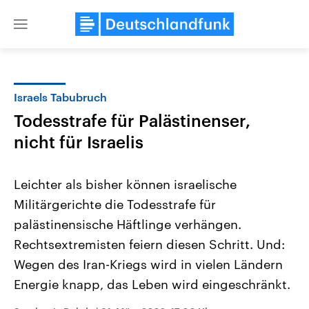
Close
menu
Israels Tabubruch
Themen
Todesstrafe für Palästinenser,
nicht für Israelis
Leichter als bisher können israelische
Militärgerichte die Todesstrafe für
palästinensische Häftlinge verhängen.
Landtagswahl Sachsen-Anhalt
USA
Rechtsextremisten feiern diesen Schritt. Und:
2026
Aktuelle Beiträge, Analys
Wegen des Iran-Kriegs wird in vielen Ländern
Alle Informationen
Hintergründe
Sachsen-Anhalt wählt am 6.
Wirtschaftlich und militäri
Energie knapp, das Leben wird eingeschränkt.
September 2026 einen neuen
gehören die Vereinigten S
Landtag. Seit 2021 wird das
den mächtigsten Ländern 
Bundesland von einer Koalition aus
mit großem Einfluss auf d