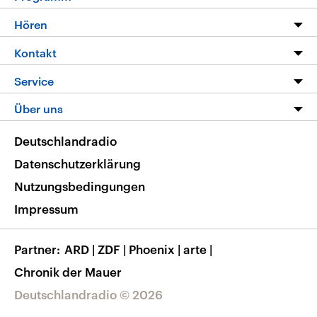
Programm
Hören
Alle Sendungen
Livestream
Kontakt
Die Nachrichten
Audios
Hörerservice
Service
Nachrichtenleicht
Podcasts
Social Media
FAQ
Über uns
Neue Beiträge auf dlf.de
Deutschlandfunk App
Newsletter
Deutschlandradio
Themen-Schwerpunkte
Nachrichten App
Deutschlandradio
Veranstaltungen
Presse
Frequenzen
Datenschutzerklärung
Musikliste
Ausbildung und Karriere
Nutzungsbedingungen
RSS
Transparenz
Impressum
Korrekturen
Barrierefreiheit
Partner
ARD
|
ZDF
|
Phoenix
|
arte
|
Chronik der Mauer
Deutschlandradio © 2026