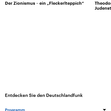
Der Zionismus – ein „Fleckerlteppich“
Theodo
Judens
Entdecken Sie den Deutschlandfunk
Programm