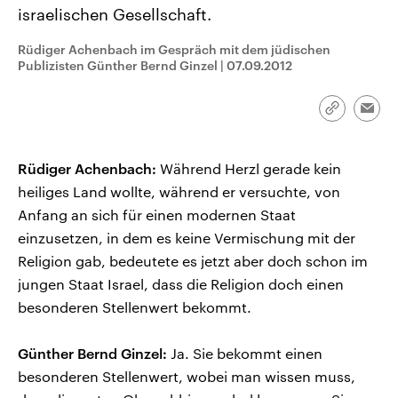
aktuelle Weltgeschehen.
Diese wird wie die Hisboll
israelischen Gesellschaft.
Libanon vom Iran unterstüt
Rüdiger Achenbach im Gespräch mit dem jüdischen
Sendungen
Programm
Podcasts
Publizisten Günther Bernd Ginzel
|
07.09.2012
Audio-Archiv
Link
Emai
kopieren/te
Rüdiger Achenbach:
Während Herzl gerade kein
heiliges Land wollte, während er versuchte, von
Anfang an sich für einen modernen Staat
einzusetzen, in dem es keine Vermischung mit der
Religion gab, bedeutete es jetzt aber doch schon im
jungen Staat Israel, dass die Religion doch einen
besonderen Stellenwert bekommt.
Günther Bernd Ginzel:
Ja. Sie bekommt einen
besonderen Stellenwert, wobei man wissen muss,