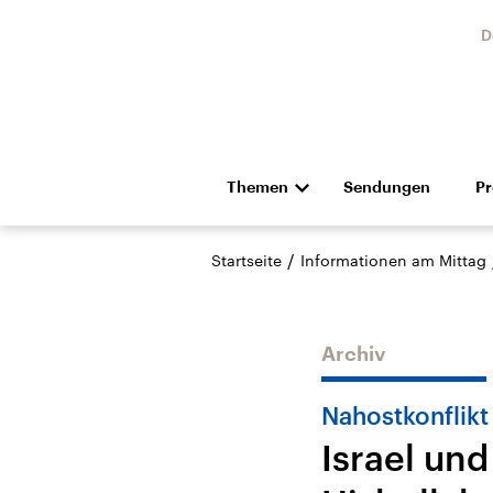
D
Themen
Sendungen
P
Die Nachrichten
Politik
/
Startseite
Informationen am Mittag
Hörspiel und Feature
Musik
Archiv
Nahostkonflikt
Israel un
USA
Nahos
Aktuelle Beiträge,
Aktue