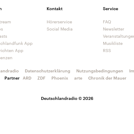
n
Kontakt
Service
tream
Hörerservice
FAQ
os
Social Media
Newsletter
asts
Veranstaltunge
schlandfunk App
Musikliste
richten App
RSS
uenzen
landradio
Datenschutzerklärung
Nutzungsbedingungen
I
Partner
ARD
ZDF
Phoenix
arte
Chronik der Mauer
Deutschlandradio © 2026