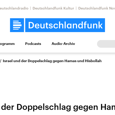
eutschlandradio
Deutschlandfunk Kultur
Deutschlandfunk No
rogramm
Podcasts
Audio-Archiv
Wirtschaft
Wissen
Kultur
Europa
Gesellschaf
/
Israel und der Doppelschlag gegen Hamas und Hisbollah
d der Doppelschlag gegen Ha
tkonflikt
Iran
Faktenchecks
In unseren Faktenc
lle Lage und
Aktuelle Lage und