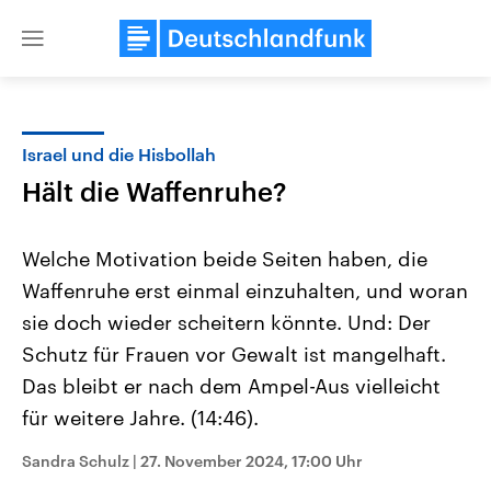
Close
menu
Israel und die Hisbollah
Themen
Hält die Waffenruhe?
Welche Motivation beide Seiten haben, die
Waffenruhe erst einmal einzuhalten, und woran
sie doch wieder scheitern könnte. Und: Der
Schutz für Frauen vor Gewalt ist mangelhaft.
Das bleibt er nach dem Ampel-Aus vielleicht
Landtagswahl Sachsen-Anhalt
USA
2026
Aktuelle Beiträge, Analys
für weitere Jahre. (14:46).
Alle Informationen
Hintergründe
Sachsen-Anhalt wählt am 6.
Wirtschaftlich und militäri
September 2026 einen neuen
gehören die Vereinigten S
Sandra Schulz
|
27. November 2024, 17:00 Uhr
Landtag. Seit 2021 wird das
den mächtigsten Ländern 
Bundesland von einer Koalition aus
mit großem Einfluss auf d