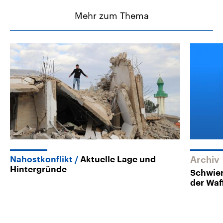
Mehr zum Thema
Nahostkonflikt
Aktuelle Lage und
Archiv
Hintergründe
Schwier
der Waf