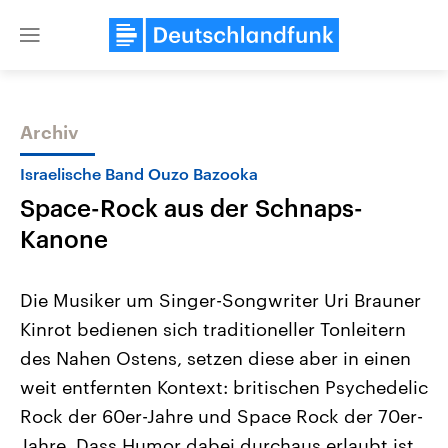
Close
menu
Archiv
Themen
Israelische Band Ouzo Bazooka
Space-Rock aus der Schnaps-
Kanone
Die Musiker um Singer-Songwriter Uri Brauner
Kinrot bedienen sich traditioneller Tonleitern
Landtagswahl Sachsen-Anhalt
USA
des Nahen Ostens, setzen diese aber in einen
2026
Aktuelle Beiträge, Analys
Alle Informationen
Hintergründe
weit entfernten Kontext: britischen Psychedelic
Sachsen-Anhalt wählt am 6.
Wirtschaftlich und militäri
September 2026 einen neuen
gehören die Vereinigten S
Rock der 60er-Jahre und Space Rock der 70er-
Landtag. Seit 2021 wird das
den mächtigsten Ländern 
Jahre. Dass Humor dabei durchaus erlaubt ist,
Bundesland von einer Koalition aus
mit großem Einfluss auf d