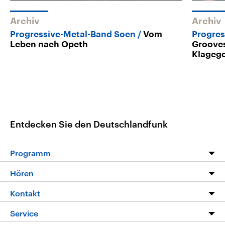
Archiv
Archiv
Progressive-Metal-Band Soen
Vom
Progres
Leben nach Opeth
Grooves
Klageg
Entdecken Sie den Deutschlandfunk
Programm
Programm
Hören
Alle Sendungen
Livestream
Kontakt
Die Nachrichten
Audios
Hörerservice
Service
Nachrichtenleicht
Podcasts