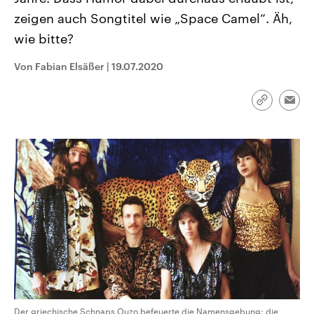
CDU, SPD und FDP regiert.-
aktuelle Weltgeschehen.
zeigen auch Songtitel wie „Space Camel“. Äh,
Umfragen, Prognosen,
Wahlprogramme, aktuelle Berichte
wie bitte?
Sendungen
Programm
Podcasts
und Hintergründe zu den Parteien
und Kandidaten der anstehenden
Wahl.
Von Fabian Elsäßer
|
19.07.2020
Audio-Archiv
Link
Emai
kopieren/te
Der griechische Schnaps Ouzo befeuerte die Namensgebung: die