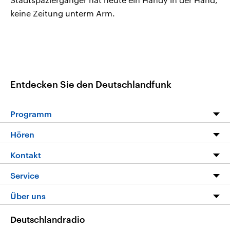
keine Zeitung unterm Arm.
Entdecken Sie den Deutschlandfunk
Programm
Programm
Hören
Alle Sendungen
Livestream
Kontakt
Die Nachrichten
Audios
Hörerservice
Service
Nachrichtenleicht
Podcasts
Social Media
FAQ
Über uns
Neue Beiträge auf dlf.de
Deutschlandfunk App
Newsletter
Deutschlandradio
Themen-Schwerpunkte
Nachrichten App
Deutschlandradio
Veranstaltungen
Presse