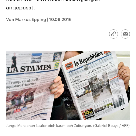
CDU, SPD und FDP regiert.-
aktuelle Weltgeschehen.
angepasst.
Umfragen, Prognosen,
Wahlprogramme, aktuelle Berichte
Sendungen
Programm
Podcasts
und Hintergründe zu den Parteien
Von Markus Epping
|
10.08.2016
und Kandidaten der anstehenden
Wahl.
Audio-Archiv
Link
Emai
kopieren/te
Junge Menschen kaufen sich kaum och Zeitungen. (Gabriel Bouys / AFP)