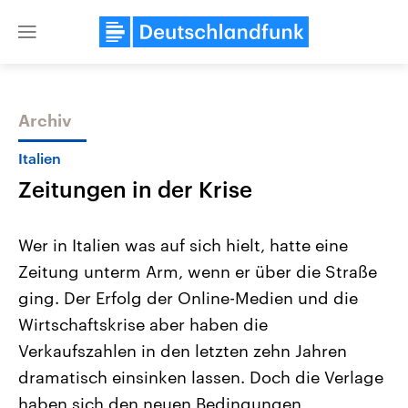
Close
menu
Archiv
Themen
Italien
Zeitungen in der Krise
Wer in Italien was auf sich hielt, hatte eine
Zeitung unterm Arm, wenn er über die Straße
ging. Der Erfolg der Online-Medien und die
Landtagswahl Sachsen-Anhalt
USA
Wirtschaftskrise aber haben die
2026
Aktuelle Beiträge, Analys
Alle Informationen
Verkaufszahlen in den letzten zehn Jahren
Hintergründe
Sachsen-Anhalt wählt am 6.
Wirtschaftlich und militäri
dramatisch einsinken lassen. Doch die Verlage
September 2026 einen neuen
gehören die Vereinigten S
Landtag. Seit 2021 wird das
den mächtigsten Ländern 
haben sich den neuen Bedingungen
Bundesland von einer Koalition aus
mit großem Einfluss auf d