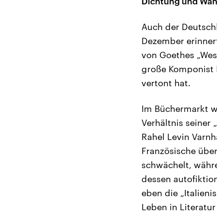
Dichtung und Wah
Auch der Deutschl
Dezember erinner
von Goethes „West
große Komponist 
vertont hat.
Im Büchermarkt w
Verhältnis seiner
Rahel Levin Varnh
Französische über
schwächelt, währe
dessen autofiktio
eben die „Italieni
Leben in Literatu