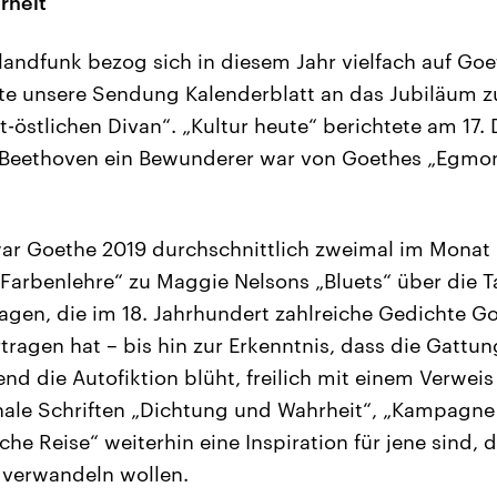
rheit
andfunk bezog sich in diesem Jahr vielfach auf Goe
te unsere Sendung Kalenderblatt an das Jubiläum z
-östlichen Divan“. „Kultur heute“ berichtete am 17.
Beethoven ein Bewunderer war von Goethes „Egmont
ar Goethe 2019 durchschnittlich zweimal im Monat
 „Farbenlehre“ zu Maggie Nelsons „Bluets“ über die
agen, die im 18. Jahrhundert zahlreiche Gedichte Go
tragen hat – bis hin zur Erkenntnis, dass die Gattu
nd die Autofiktion blüht, freilich mit einem Verweis
nale Schriften „Dichtung und Wahrheit“, „Kampagne 
sche Reise“ weiterhin eine Inspiration für jene sind, d
r verwandeln wollen.