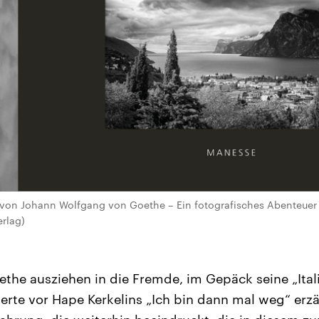
“ von Johann Wolfgang von Goethe – Ein fotografisches Abenteuer
rlag)
ethe ausziehen in die Fremde, im Gepäck seine „Ital
erte vor Hape Kerkelins „Ich bin dann mal weg“ erzä