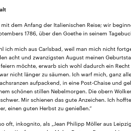
alt
mit dem Anfang der Italienischen Reise; wir begin
ptembers 1786, über den Goethe in seinem Tagebuch
hl ich mich aus Carlsbad, weil man mich nicht fortg
 den acht und zwanzigsten August meinen Geburtsta
 feiern möchte, erwarb sich wohl dadurch ein Recht 
r war nicht länger zu säumen. Ich warf mich, ganz alle
chsranzen aufpackend, in eine Post-Chaise und gel
nem schönen stillen Nebelmorgen. Die obern Wolken
n schwer. Mir schienen das gute Anzeichen. Ich hofft
, einen guten Herbst zu genießen.“
so oft, inkognito, als „Jean Philipp Möller aus Leipzi