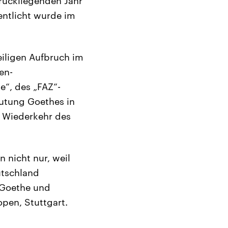
urückliegenden Jahr
entlicht wurde im
iligen Aufbruch im
en-
e“, des „FAZ“-
eutung Goethes in
r Wiederkehr des
 nicht nur, weil
utschland
„Goethe und
open, Stuttgart.