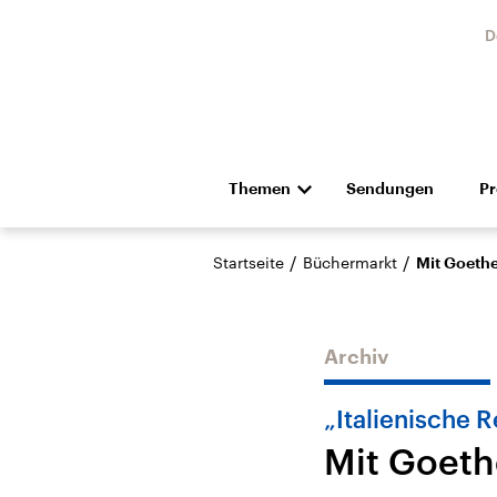
D
Themen
Sendungen
P
Die Nachrichten
Politik
/
/
Startseite
Büchermarkt
Mit Goethe
Hörspiel und Feature
Musik
Archiv
„Italienische R
Mit Goeth
Landtagswahl Sachsen-
USA
Anhalt 2026
Aktuel