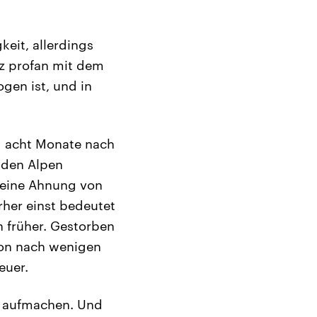
keit, allerdings
nz profan mit dem
ogen ist, und in
d acht Monate nach
r den Alpen
t eine Ahnung von
rher einst bedeutet
n früher. Gestorben
hon nach wenigen
euer.
t aufmachen. Und