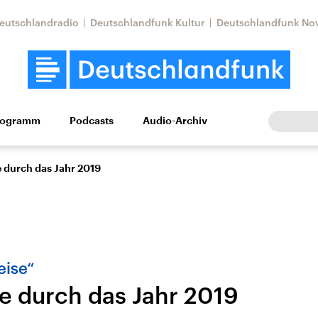
eutschlandradio
Deutschlandfunk Kultur
Deutschlandfunk No
rogramm
Podcasts
Audio-Archiv
Wirtschaft
Wissen
Kultur
Europa
Gesellschaf
 durch das Jahr 2019
eise“
e durch das Jahr 2019
Nahostkonflikt
Iran
le Beiträge,
Aktuelle Lage und
Aktuelle Lage und