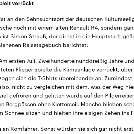
pielt verrückt
ist an den Sehnsuchtsort der deutschen Kulturseelig
sche noch mit einem alten Renault R4, sondern ga
ist Simon Strauß, der direkt in die Hauptstadt gefl
hienenen Reisetagebuch berichtet:
Am ersten Juli. Zweihunderteinunddreißig Jahre un
teten Flieger spielte die Klimaanlage verrückt, übe
d zogen sich die T-Shirts übereinander an. Zumindes
also, nicht zu vergleichen mit dem, was der Weg hie
iel gefroren und gelitten wurde auf den Pilgerreise
en Bergpässen ohne Kletterseil. Manche blieben sc
m Schnee sitzen und hielten ihre eisigen Zehen ins F
an Romfahrer. Sonst würden sie sich gar nicht ers