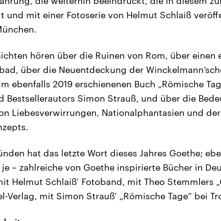
ahrung, die weiterhin beeindruckt, die in diesem z
t und mit einer Fotoserie von Helmut Schlaiß veröff
München.
chten hören über die Ruinen von Rom, über einen e
bad, über die Neuentdeckung der Winckelmann’sch
im ebenfalls 2019 erschienenen Buch „Römische Tag
nd Bestsellerautors Simon Strauß, und über die Bed
von Liebesverwirrungen, Nationalphantasien und de
zepts.
ünden hat das letzte Wort dieses Jahres Goethe; eben
 je – zahlreiche von Goethe inspirierte Bücher in De
mit Helmut Schlaiß’ Fotoband, mit Theo Stemmlers 
sel-Verlag, mit Simon Strauß’ „Römische Tage“ bei Tr