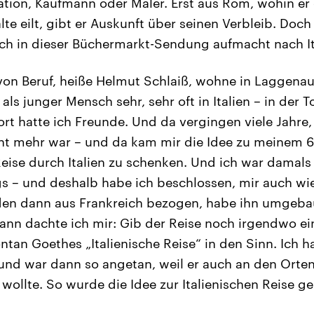
uation, Kaufmann oder Maler. Erst aus Rom, wohin er
e eilt, gibt er Auskunft über seinen Verbleib. Doch
sich in dieser Büchermarkt-Sendung aufmacht nach It
 von Beruf, heiße Helmut Schlaiß, wohne in Laggenau,
als junger Mensch sehr, sehr oft in Italien – in der 
dort hatte ich Freunde. Und da vergingen viele Jahre
ht mehr war – und da kam mir die Idee zu meinem 6
eise durch Italien zu schenken. Und ich war damals 
s – und deshalb habe ich beschlossen, mir auch wi
den dann aus Frankreich bezogen, habe ihn umgebau
n dachte ich mir: Gib der Reise noch irgendwo ein
tan Goethes „Italienische Reise“ in den Sinn. Ich 
und war dann so angetan, weil er auch an den Orten
wollte. So wurde die Idee zur Italienischen Reise g