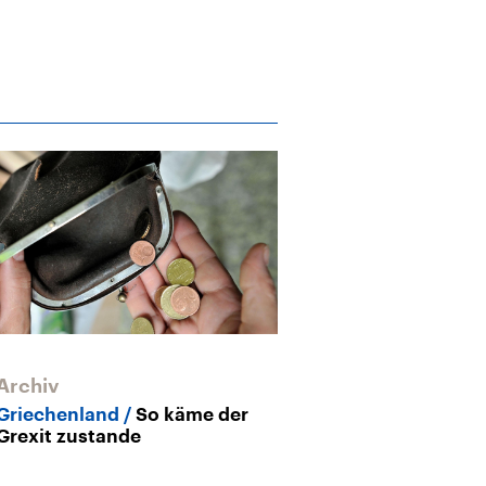
Archiv
Archiv
Griechenland
So käme der
Schuldenstrei
Grexit zustande
spricht am Mi
über griechis