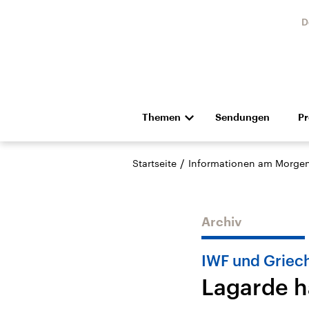
D
Themen
Sendungen
P
Die Nachrichten
Politik
/
Startseite
Informationen am Morge
Hörspiel und Feature
Musik
Archiv
IWF und Griec
Lagarde h
USA
Nahos
Aktuelle Beiträge,
Aktue