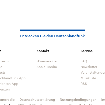
Entdecken Sie den Deutschlandfunk
n
Kontakt
Service
tream
Hörerservice
FAQ
os
Social Media
Newsletter
asts
Veranstaltunge
schlandfunk App
Musikliste
richten App
RSS
uenzen
landradio
Datenschutzerklärung
Nutzungsbedingungen
I