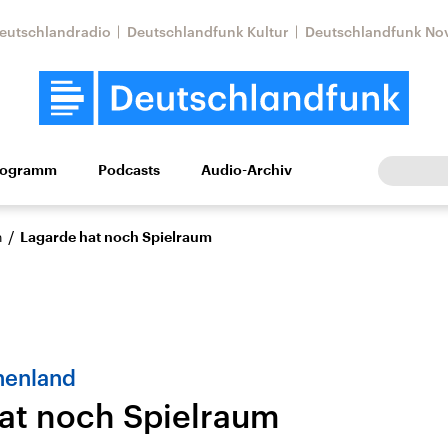
eutschlandradio
Deutschlandfunk Kultur
Deutschlandfunk No
rogramm
Podcasts
Audio-Archiv
Wirtschaft
Wissen
Kultur
Europa
Gesellschaf
/
n
Lagarde hat noch Spielraum
henland
at noch Spielraum
tkonflikt
Iran
Faktenchecks
In unseren Faktenc
lle Lage und
Aktuelle Lage und