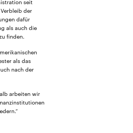
stration seit
 Verbleib der
gungen dafür
ng als auch die
u finden.
amerikanischen
ster als das
ruch nach der
halb arbeiten wir
nanzinstitutionen
edern.“