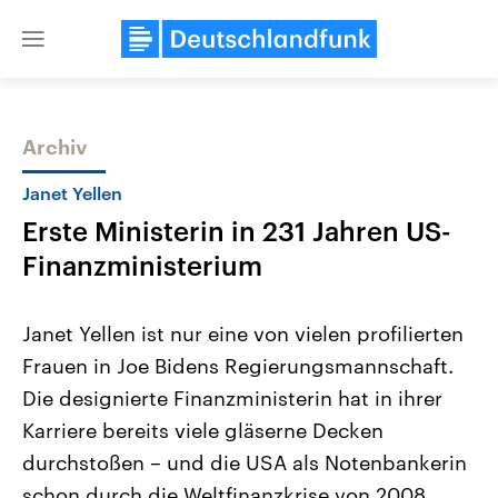
Close
menu
Archiv
Themen
Janet Yellen
Erste Ministerin in 231 Jahren US-
Finanzministerium
Janet Yellen ist nur eine von vielen profilierten
Frauen in Joe Bidens Regierungsmannschaft.
Landtagswahl Sachsen-Anhalt
USA
Die designierte Finanzministerin hat in ihrer
2026
Aktuelle Beiträge, Analys
Alle Informationen
Hintergründe
Karriere bereits viele gläserne Decken
Sachsen-Anhalt wählt am 6.
Wirtschaftlich und militäri
September 2026 einen neuen
gehören die Vereinigten S
durchstoßen – und die USA als Notenbankerin
Landtag. Seit 2021 wird das
den mächtigsten Ländern 
schon durch die Weltfinanzkrise von 2008
Bundesland von einer Koalition aus
mit großem Einfluss auf d