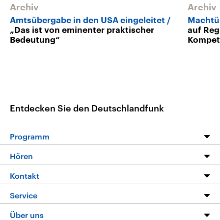
Archiv
Archiv
Amtsübergabe in den USA eingeleitet
Machtü
„Das ist von eminenter praktischer
auf Reg
Bedeutung“
Kompet
Entdecken Sie den Deutschlandfunk
Programm
Programm
Hören
Alle Sendungen
Livestream
Kontakt
Die Nachrichten
Audios
Hörerservice
Service
Nachrichtenleicht
Podcasts
Social Media
FAQ
Über uns
Neue Beiträge auf dlf.de
Deutschlandfunk App