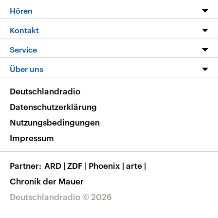
Programm
Hören
Alle Sendungen
Livestream
Kontakt
Die Nachrichten
Audios
Hörerservice
Service
Nachrichtenleicht
Podcasts
Social Media
FAQ
Über uns
Neue Beiträge auf dlf.de
Deutschlandfunk App
Newsletter
Deutschlandradio
Themen-Schwerpunkte
Nachrichten App
Deutschlandradio
Veranstaltungen
Presse
Frequenzen
Datenschutzerklärung
Musikliste
Ausbildung und Karriere
Nutzungsbedingungen
RSS
Transparenz
Impressum
Korrekturen
Barrierefreiheit
Partner
ARD
|
ZDF
|
Phoenix
|
arte
|
Chronik der Mauer
Deutschlandradio © 2026