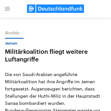
Close
menu
Archiv
Themen
Jemen
Militärkoalition fliegt weitere
Luftangriffe
Die von Saudi-Arabien angeführte
Militärkoalition hat ihre Angriffe im Jemen
Landtagswahl Sachsen-Anhalt
USA
fortgesetzt. Augenzeugen berichten, dass
2026
Aktuelle Beiträge, Analys
Alle Informationen
Hintergründe
Stellungen der Huthi-Miliz in der Hauptstadt
Sachsen-Anhalt wählt am 6.
Wirtschaftlich und militäri
September 2026 einen neuen
gehören die Vereinigten S
Sanaa bombardiert wurden.
Landtag. Seit 2021 wird das
den mächtigsten Ländern 
Bundesaußenminister Steinmeier warnte vor
Bundesland von einer Koalition aus
mit großem Einfluss auf d