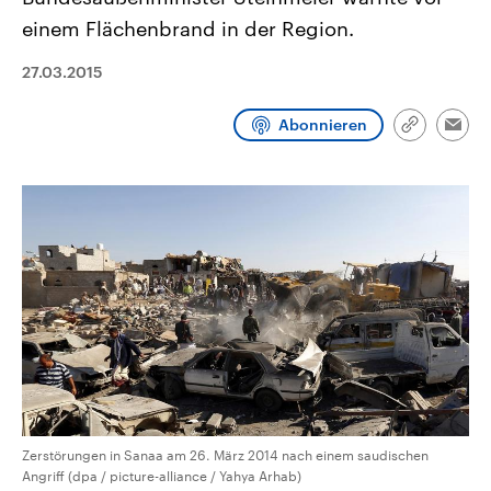
CDU, SPD und FDP regiert.-
aktuelle Weltgeschehen.
einem Flächenbrand in der Region.
Umfragen, Prognosen,
Wahlprogramme, aktuelle Berichte
Sendungen
Programm
Podcasts
und Hintergründe zu den Parteien
27.03.2015
und Kandidaten der anstehenden
Wahl.
Audio-Archiv
Abonnieren
Link
Emai
kopieren/te
Zerstörungen in Sanaa am 26. März 2014 nach einem saudischen
Angriff (dpa / picture-alliance / Yahya Arhab)