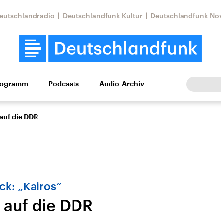
eutschlandradio
Deutschlandfunk Kultur
Deutschlandfunk No
rogramm
Podcasts
Audio-Archiv
Wirtschaft
Wissen
Kultur
Europa
Gesellschaf
auf die DDR
ck: „Kairos“
auf die DDR
Nahostkonflikt
Iran
le Beiträge,
Aktuelle Lage und
Aktuelle Lage und