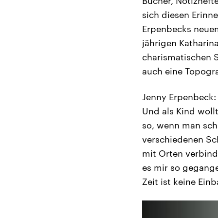
Bücher, Notizhefte
sich diesen Erin
Erpenbecks neuem
jährigen Katharin
charismatischen Sc
auch eine Topogra
Jenny Erpenbeck: 
Und als Kind woll
so, wenn man schr
verschiedenen Sch
mit Orten verbind
es mir so gegange
Zeit ist keine Ein