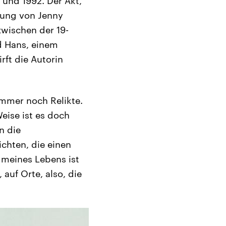
6 und 1992. Der Akt,
lung von Jenny
wischen der 19-
nd Hans, einem
rft die Autorin
immer noch Relikte.
eise ist es doch
n die
ichten, die einen
 meines Lebens ist
auf Orte, also, die