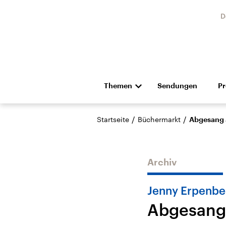
D
Themen
Sendungen
P
Die Nachrichten
Politik
/
/
Startseite
Büchermarkt
Abgesang 
Hörspiel und Feature
Musik
Archiv
Jenny Erpenbe
Abgesang 
Landtagswahl Sachsen-
USA
Anhalt 2026
Aktuel