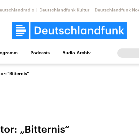
eutschlandradio
Deutschlandfunk Kultur
Deutschlandfunk No
rogramm
Podcasts
Audio-Archiv
Wirtschaft
Wissen
Kultur
Europa
Gesellschaf
or: "Bitternis"
or: „Bitternis“
tkonflikt
Iran
Faktenchecks
In unseren Faktenc
lle Lage und
Aktuelle Lage und