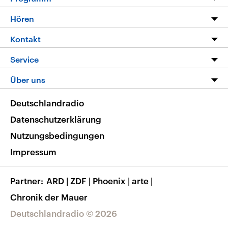
Programm
Hören
Alle Sendungen
Livestream
Kontakt
Die Nachrichten
Audios
Hörerservice
Service
Nachrichtenleicht
Podcasts
Social Media
FAQ
Über uns
Neue Beiträge auf dlf.de
Deutschlandfunk App
Newsletter
Deutschlandradio
Themen-Schwerpunkte
Nachrichten App
Deutschlandradio
Veranstaltungen
Presse
Frequenzen
Datenschutzerklärung
Musikliste
Ausbildung und Karriere
Nutzungsbedingungen
RSS
Transparenz
Impressum
Korrekturen
Barrierefreiheit
Partner
ARD
|
ZDF
|
Phoenix
|
arte
|
Chronik der Mauer
Deutschlandradio © 2026