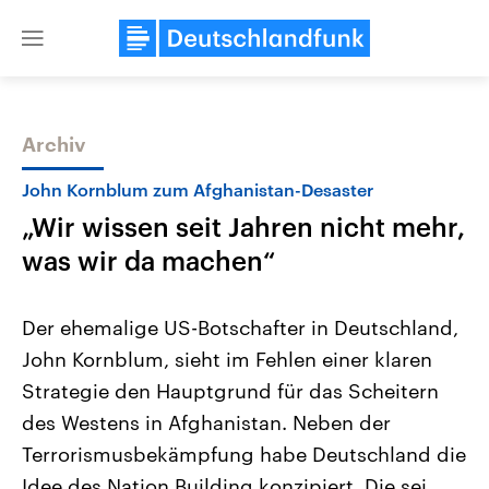
Close
menu
Archiv
Themen
John Kornblum zum Afghanistan-Desaster
„Wir wissen seit Jahren nicht mehr,
was wir da machen“
Der ehemalige US-Botschafter in Deutschland,
John Kornblum, sieht im Fehlen einer klaren
Landtagswahl Sachsen-Anhalt
USA
Strategie den Hauptgrund für das Scheitern
2026
Aktuelle Beiträge, Analys
Alle Informationen
Hintergründe
des Westens in Afghanistan. Neben der
Sachsen-Anhalt wählt am 6.
Wirtschaftlich und militäri
September 2026 einen neuen
gehören die Vereinigten S
Terrorismusbekämpfung habe Deutschland die
Landtag. Seit 2021 wird das
den mächtigsten Ländern 
Idee des Nation Building konzipiert. Die sei
Bundesland von einer Koalition aus
mit großem Einfluss auf d