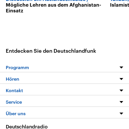
Mögliche Lehren aus dem Afghanistan-
Islamis
Einsatz
Entdecken Sie den Deutschlandfunk
Programm
Programm
Hören
Alle Sendungen
Livestream
Kontakt
Die Nachrichten
Audios
Hörerservice
Service
Nachrichtenleicht
Podcasts
Social Media
FAQ
Über uns
Neue Beiträge auf dlf.de
Deutschlandfunk App
Newsletter
Deutschlandradio
Themen-Schwerpunkte
Nachrichten App
Deutschlandradio