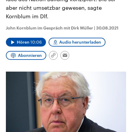
CDU, SPD und FDP regiert.-
aktuelle Weltgeschehen.
aber nicht umsetzbar gewesen, sagte
Umfragen, Prognosen,
Wahlprogramme, aktuelle Berichte
Kornblum im Dlf.
Sendungen
Programm
Podcasts
und Hintergründe zu den Parteien
und Kandidaten der anstehenden
Wahl.
John Kornblum im Gespräch mit Dirk Müller
|
30.08.2021
Audio-Archiv
Hören
10:06
Audio herunterladen
Abonnieren
Link
Email
kopieren/teilen