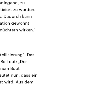
ndlegend, zu
isiert zu werden.
ve. Dadurch kann
kation gewohnt
nüchtern wirken.“
teilisierung“. Das
 Bail out: „Der
einem Boot
eutet nun, dass ein
tet wird. Aus dem