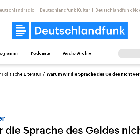
eutschlandradio
Deutschlandfunk Kultur
Deutschlandfunk No
rogramm
Podcasts
Audio-Archiv
Wirtschaft
Wissen
Kultur
Europa
Gesellschaf
/
Politische Literatur
Warum wir die Sprache des Geldes nicht ve
er
 die Sprache des Geldes nic
tkonflikt
Iran
Faktenchecks
In unseren Faktenc
lle Lage und
Aktuelle Lage und