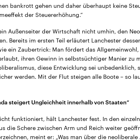
en bankrott gehen und daher überhaupt keine Steu
hmeeffekt der Steuererhöhung.“
in Außenseiter der Wirtschaft nicht umhin, den Neo
n. Bereits im ersten Teil erläutert Lanchester dess
wie ein Zaubertrick: Man fördert das Allgemeinwohl
erlaubt, ihren Gewinn in selbstsüchtiger Manier zu 
oliberalismus, diese Entwicklung sei unbedenklich,
icher werden. Mit der Flut steigen alle Boote – so la
da steigert Ungleichheit innerhalb von Staaten“
cht funktioniert, hält Lanchester fest. In den einze
us die Schere zwischen Arm und Reich weiter geöff
erzeichnen, meint er: „Was man über die neoliberal