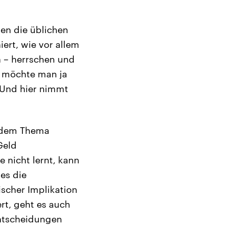
ten die üblichen
ert, wie vor allem
h – herrschen und
t möchte man ja
 Und hier nimmt
er dem Thema
Geld
 nicht lernt, kann
hes die
ischer Implikation
rt, geht es auch
Entscheidungen