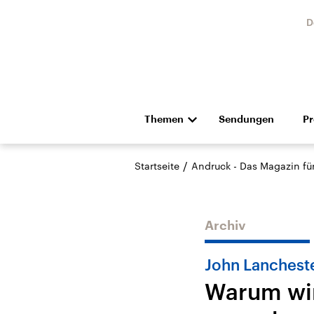
D
Themen
Sendungen
P
Die Nachrichten
Politik
/
Startseite
Andruck - Das Magazin für 
Hörspiel und Feature
Musik
Archiv
John Lanchest
Warum wir
USA
Nahos
Aktuelle Beiträge,
Aktue