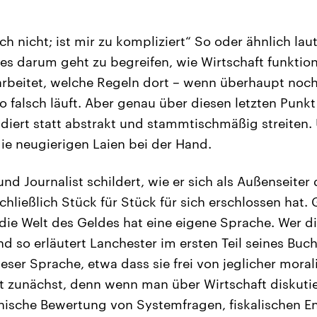
och nicht; ist mir zu kompliziert“ So oder ähnlich lau
es darum geht zu begreifen, wie Wirtschaft funktioni
arbeitet, welche Regeln dort – wenn überhaupt noc
o falsch läuft. Aber genau über diesen letzten Punk
diert statt abstrakt und stammtischmäßig streiten.
ie neugierigen Laien bei der Hand.
 und Journalist schildert, wie er sich als Außenseit
hließlich Stück für Stück für sich erschlossen hat. 
ie Welt des Geldes hat eine eigene Sprache. Wer die
d so erläutert Lanchester im ersten Teil seines Buc
eser Sprache, etwa dass sie frei von jeglicher moral
ht zunächst, denn wenn man über Wirtschaft diskutie
hische Bewertung von Systemfragen, fiskalischen 