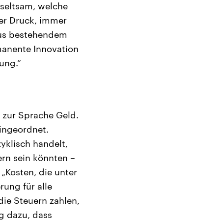
 seltsam, welche
ter Druck, immer
aus bestehendem
rmanente Innovation
ung.“
r zur Sprache Geld.
eingeordnet.
yklisch handelt,
ern sein könnten –
„Kosten, die unter
ung für alle
ie Steuern zahlen,
ig dazu, dass