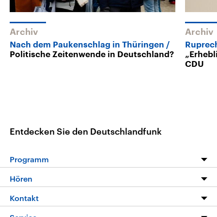
Archiv
Archiv
Nach dem Paukenschlag in Thüringen
Ruprech
Politische Zeitenwende in Deutschland?
„Erhebl
CDU
Entdecken Sie den Deutschlandfunk
Programm
Programm
Hören
Alle Sendungen
Livestream
Kontakt
Die Nachrichten
Audios
Hörerservice