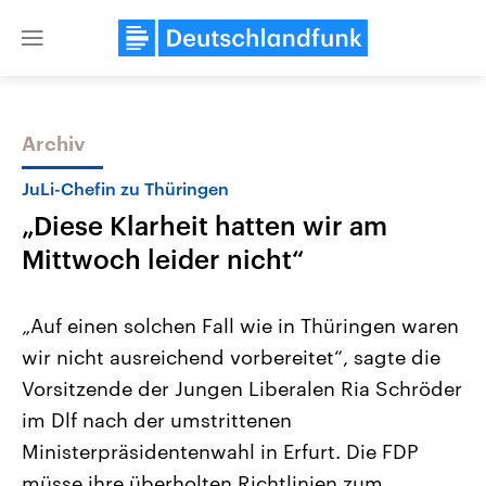
Close
menu
Archiv
Themen
JuLi-Chefin zu Thüringen
„Diese Klarheit hatten wir am
Mittwoch leider nicht“
„Auf einen solchen Fall wie in Thüringen waren
wir nicht ausreichend vorbereitet“, sagte die
Landtagswahl Sachsen-Anhalt
USA
Vorsitzende der Jungen Liberalen Ria Schröder
2026
Aktuelle Beiträge, Analys
Alle Informationen
Hintergründe
im Dlf nach der umstrittenen
Sachsen-Anhalt wählt am 6.
Wirtschaftlich und militäri
September 2026 einen neuen
gehören die Vereinigten S
Ministerpräsidentenwahl in Erfurt. Die FDP
Landtag. Seit 2021 wird das
den mächtigsten Ländern 
müsse ihre überholten Richtlinien zum
Bundesland von einer Koalition aus
mit großem Einfluss auf d