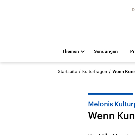
D
Themen
Sendungen
P
Die Nachrichten
Politik
/
/
Startseite
Kulturfragen
Wenn Kunst
Hörspiel und Feature
Musik
Melonis Kulturp
Wenn Kuns
Landtagswahl Sachsen-
USA
Anhalt 2026
Aktuel