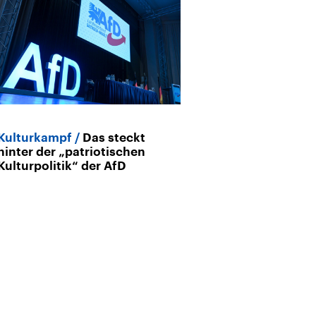
Kulturkampf
Das steckt
Archiv
hinter der „patriotischen
Italiens Kultur
Kulturpolitik“ der AfD
die ewige Stad