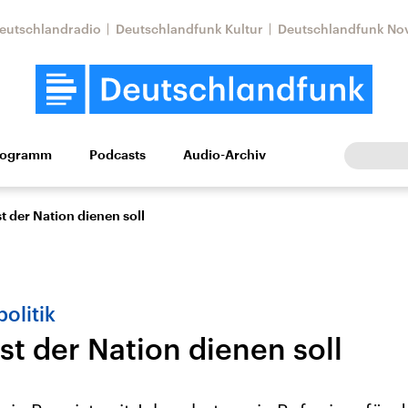
eutschlandradio
Deutschlandfunk Kultur
Deutschlandfunk No
rogramm
Podcasts
Audio-Archiv
Wirtschaft
Wissen
Kultur
Europa
Gesellschaf
 der Nation dienen soll
olitik
t der Nation dienen soll
Nahostkonflikt
Iran
le Beiträge,
Aktuelle Lage und
Aktuelle Lage und