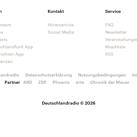
n
Kontakt
Service
tream
Hörerservice
FAQ
os
Social Media
Newsletter
asts
Veranstaltunge
schlandfunk App
Musikliste
richten App
RSS
uenzen
landradio
Datenschutzerklärung
Nutzungsbedingungen
I
Partner
ARD
ZDF
Phoenix
arte
Chronik der Mauer
Deutschlandradio © 2026