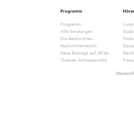
Programm
Höre
Programm
Lives
Alle Sendungen
Audi
Die Nachrichten
Podc
Nachrichtenleicht
Deut
Neue Beiträge auf dlf.de
Nach
Themen-Schwerpunkte
Freq
Deutsch