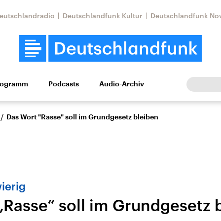
eutschlandradio
Deutschlandfunk Kultur
Deutschlandfunk No
rogramm
Podcasts
Audio-Archiv
Wirtschaft
Wissen
Kultur
Europa
Gesellschaf
/
Das Wort "Rasse" soll im Grundgesetz bleiben
ierig
„Rasse“ soll im Grundgesetz 
Nahostkonflikt
Iran
le Beiträge,
Aktuelle Lage und
Aktuelle Lage und