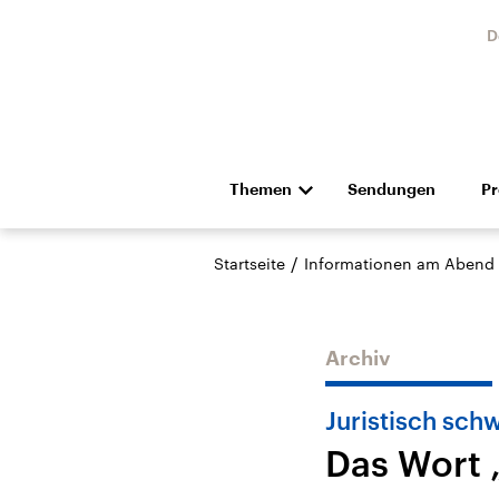
D
Themen
Sendungen
P
Die Nachrichten
Politik
/
Startseite
Informationen am Abend
Hörspiel und Feature
Musik
Archiv
Juristisch schw
Das Wort 
Landtagswahl Sachsen-
USA
Anhalt 2026
Aktuel