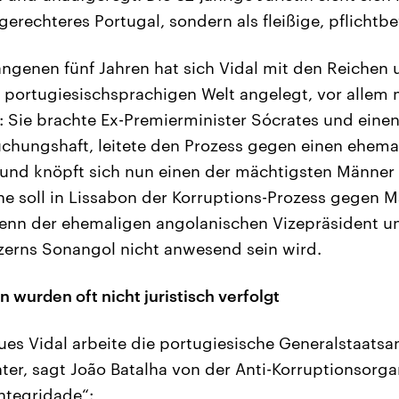
gerechteres Portugal, sondern als fleißige, pflicht
ngenen fünf Jahren hat sich Vidal mit den Reichen
 portugiesischsprachigen Welt angelegt, vor allem 
 Sie brachte Ex-Premierminister Sócrates und einen
uchungshaft, leitete den Prozess gegen einen ehema
 und knöpft sich nun einen der mächtigsten Männer 
soll in Lissabon der Korruptions-Prozess gegen M
enn der ehemaligen angolanischen Vizepräsident u
zerns Sonangol nicht anwesend sein wird.
 wurden oft nicht juristisch verfolgt
es Vidal arbeite die portugiesische Generalstaatsa
nter, sagt João Batalha von der Anti-Korruptionsorga
Integridade“: