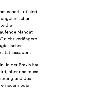
 scharf kritisiert,
n angolanischen
te die
slaufende Mandat
“ nicht verlängern
ugiesischer
rsität Lissabon:
n. In der Praxis hat
wird, aber das muss
egierung und des
l erneuern oder