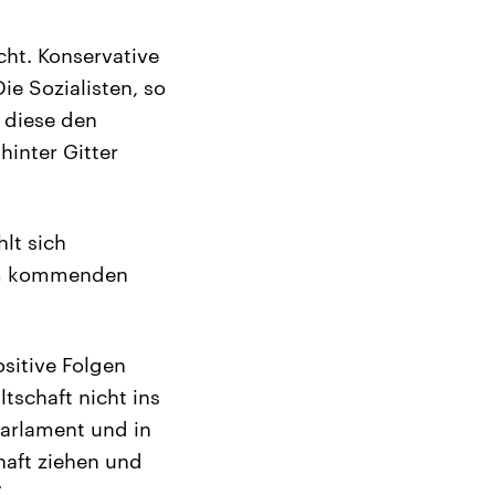
cht. Konservative
e Sozialisten, so
 diese den
hinter Gitter
lt sich
 im kommenden
sitive Folgen
tschaft nicht ins
Parlament und in
haft ziehen und
“