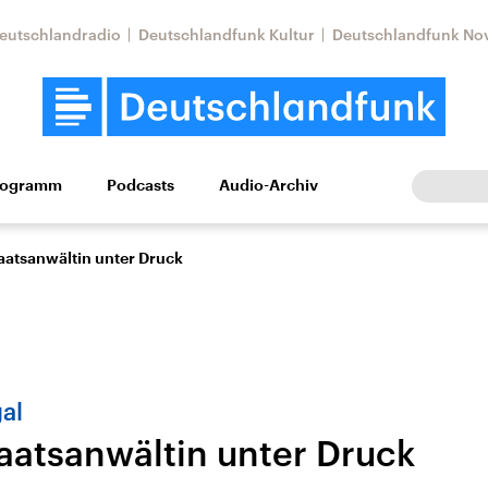
eutschlandradio
Deutschlandfunk Kultur
Deutschlandfunk No
rogramm
Podcasts
Audio-Archiv
Wirtschaft
Wissen
Kultur
Europa
Gesellschaf
aatsanwältin unter Druck
gal
aatsanwältin unter Druck
Nahostkonflikt
Iran
le Beiträge,
Aktuelle Lage und
Aktuelle Lage und