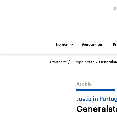
D
Themen
Sendungen
P
Die Nachrichten
Politik
/
/
Startseite
Europa heute
Generalst
Hörspiel und Feature
Musik
Archiv
Justiz in Portu
Generalst
Landtagswahl Sachsen-
USA
Anhalt 2026
Aktuel