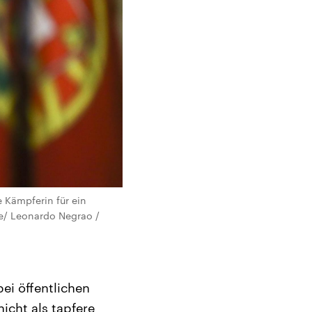
e Kämpferin für ein
le/ Leonardo Negrao /
ei öffentlichen
nicht als tapfere