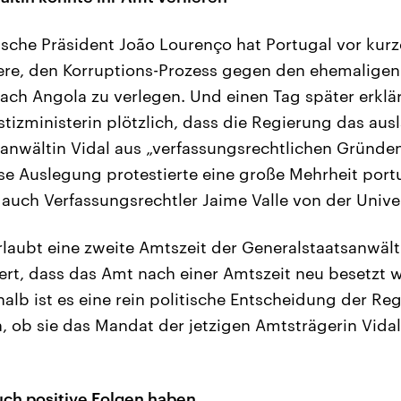
sche Präsident João Lourenço hat Portugal vor kurzem
ere, den Korruptions-Prozess gegen den ehemalige
ach Angola zu verlegen. Und einen Tag später erklär
stizministerin plötzlich, dass die Regierung das au
anwältin Vidal aus „verfassungsrechtlichen Gründen
e Auslegung protestierte eine große Mehrheit port
 auch Verfassungsrechtler Jaime Valle von der Unive
laubt eine zweite Amtszeit der Generalstaatsanwälti
ert, dass das Amt nach einer Amtszeit neu besetzt 
halb ist es eine rein politische Entscheidung der R
, ob sie das Mandat der jetzigen Amtsträgerin Vida
ch positive Folgen haben