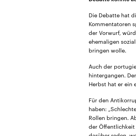
Die Debatte hat d
Kommentatoren spr
der Vorwurf, würd
ehemaligen sozial
bringen wolle.
Auch der portugie
hintergangen. De
Herbst hat er ein
Für den Antikorru
haben: „Schlechte
Rollen bringen. A
der Öffentlichkeit
darüber reden, we