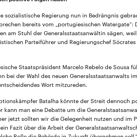
ie sozialistische Regierung nun in Bedrängnis gebra
echen bereits vom „portugiesischen Watergate“: Di
en am Stuhl der Generalsstaatsanwältin sägen, weil
istischen Parteiführer und Regierungschef Sócrates 
sische Staatspräsident Marcelo Rebelo de Sousa füh
nn bei der Wahl des neuen Generalsstaatsanwalts
 entscheidendes Wort mitzureden.
ptionskämpfer Batalha könnte der Streit dennoch po
r kann man eine Debatte um die Generalstaatsanwal
ber jetzt sollten wir die Gelegenheit nutzen und im 
 ein Fazit über die Arbeit der Generalstaatsanwaltsc
lche Rolle die Behörde in Zukunft übernehmen soll.