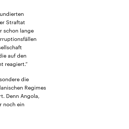
fundierten
r Straftat
r schon lange
rruptionsfällen
ellschaft
die auf den
 reagiert.“
esondere die
lanischen Regimes
t. Denn Angola,
r noch ein