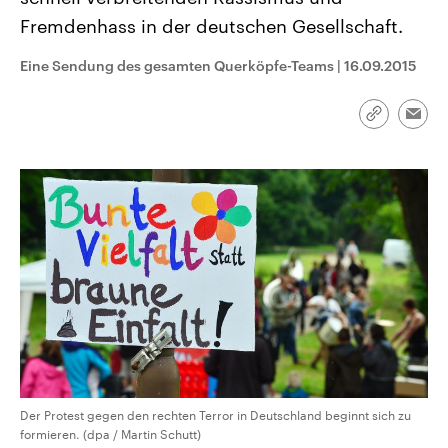
CDU, SPD und FDP regiert.-
aktuelle Weltgeschehen.
Fremdenhass in der deutschen Gesellschaft.
Umfragen, Prognosen,
Wahlprogramme, aktuelle Berichte
Sendungen
Programm
Podcasts
und Hintergründe zu den Parteien
Eine Sendung des gesamten Querköpfe-Teams
|
16.09.2015
und Kandidaten der anstehenden
Wahl.
Audio-Archiv
Link
Emai
kopieren/te
Der Protest gegen den rechten Terror in Deutschland beginnt sich zu
formieren. (dpa / Martin Schutt)