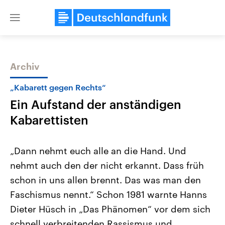
Close
menu
Archiv
Themen
„Kabarett gegen Rechts“
Ein Aufstand der anständigen
Kabarettisten
„Dann nehmt euch alle an die Hand. Und
nehmt auch den der nicht erkannt. Dass früh
Landtagswahl Sachsen-Anhalt
USA
schon in uns allen brennt. Das was man den
2026
Aktuelle Beiträge, Analys
Alle Informationen
Hintergründe
Faschismus nennt.“ Schon 1981 warnte Hanns
Sachsen-Anhalt wählt am 6.
Wirtschaftlich und militäri
September 2026 einen neuen
gehören die Vereinigten S
Dieter Hüsch in „Das Phänomen“ vor dem sich
Landtag. Seit 2021 wird das
den mächtigsten Ländern 
schnell verbreitenden Rassismus und
Bundesland von einer Koalition aus
mit großem Einfluss auf d