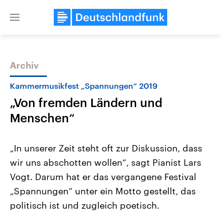
Close
menu
Archiv
Themen
Kammermusikfest „Spannungen“ 2019
„Von fremden Ländern und
Menschen“
„In unserer Zeit steht oft zur Diskussion, dass
wir uns abschotten wollen“, sagt Pianist Lars
Landtagswahl Sachsen-Anhalt
USA
Vogt. Darum hat er das vergangene Festival
2026
Aktuelle Beiträge, Analys
Alle Informationen
Hintergründe
„Spannungen“ unter ein Motto gestellt, das
Sachsen-Anhalt wählt am 6.
Wirtschaftlich und militäri
September 2026 einen neuen
gehören die Vereinigten S
politisch ist und zugleich poetisch.
Landtag. Seit 2021 wird das
den mächtigsten Ländern 
Bundesland von einer Koalition aus
mit großem Einfluss auf d