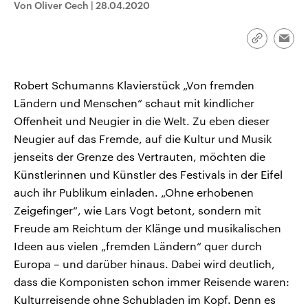
Von Oliver Cech
|
28.04.2020
CDU, SPD und FDP regiert.-
aktuelle Weltgeschehen.
Umfragen, Prognosen,
Wahlprogramme, aktuelle Berichte
Sendungen
Programm
Podcasts
und Hintergründe zu den Parteien
Link
Emai
und Kandidaten der anstehenden
kopieren/te
Wahl.
Audio-Archiv
Robert Schumanns Klavierstück „Von fremden
Ländern und Menschen“ schaut mit kindlicher
Offenheit und Neugier in die Welt. Zu eben dieser
Neugier auf das Fremde, auf die Kultur und Musik
jenseits der Grenze des Vertrauten, möchten die
Künstlerinnen und Künstler des Festivals in der Eifel
auch ihr Publikum einladen. „Ohne erhobenen
Zeigefinger“, wie Lars Vogt betont, sondern mit
Freude am Reichtum der Klänge und musikalischen
Ideen aus vielen „fremden Ländern“ quer durch
Europa – und darüber hinaus. Dabei wird deutlich,
dass die Komponisten schon immer Reisende waren:
Kulturreisende ohne Schubladen im Kopf. Denn es