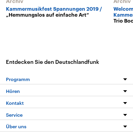
Archiv
Archiv
Kammermusikfest Spannungen 2019
Welcome
„Hemmungslos auf einfache Art“
Kammer
Trio Bo
Entdecken Sie den Deutschlandfunk
Programm
Programm
Hören
Alle Sendungen
Livestream
Kontakt
Die Nachrichten
Audios
Hörerservice
Service
Nachrichtenleicht
Podcasts
Social Media
FAQ
Über uns
Neue Beiträge auf dlf.de
Deutschlandfunk App