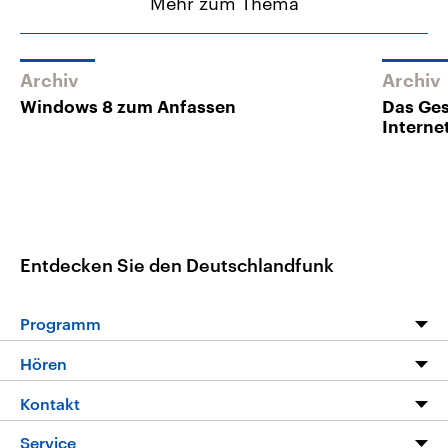
Mehr zum Thema
Archiv
Archiv
Windows 8 zum Anfassen
Das Ges
Interne
Entdecken Sie den Deutschlandfunk
Programm
Programm
Hören
Alle Sendungen
Livestream
Kontakt
Die Nachrichten
Audios
Hörerservice
Service