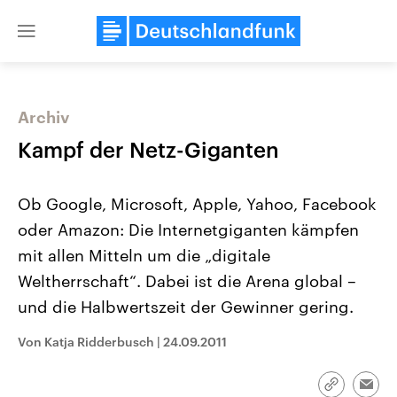
Close
menu
Archiv
Themen
Kampf der Netz-Giganten
Ob Google, Microsoft, Apple, Yahoo, Facebook
oder Amazon: Die Internetgiganten kämpfen
mit allen Mitteln um die „digitale
Weltherrschaft“. Dabei ist die Arena global –
und die Halbwertszeit der Gewinner gering.
Landtagswahl Sachsen-Anhalt
USA
2026
Aktuelle Beiträge, Analys
Alle Informationen
Hintergründe
Von Katja Ridderbusch
|
24.09.2011
Sachsen-Anhalt wählt am 6.
Wirtschaftlich und militäri
September 2026 einen neuen
gehören die Vereinigten S
Landtag. Seit 2021 wird das
den mächtigsten Ländern 
Link
Emai
Bundesland von einer Koalition aus
mit großem Einfluss auf d