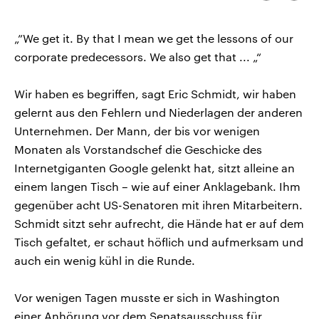
kopieren/te
CDU, SPD und FDP regiert.-
aktuelle Weltgeschehen.
Umfragen, Prognosen,
Wahlprogramme, aktuelle Berichte
„”We get it. By that I mean we get the lessons of our
Sendungen
Programm
Podcasts
und Hintergründe zu den Parteien
und Kandidaten der anstehenden
corporate predecessors. We also get that ... „“
Wahl.
Audio-Archiv
Wir haben es begriffen, sagt Eric Schmidt, wir haben
gelernt aus den Fehlern und Niederlagen der anderen
Unternehmen. Der Mann, der bis vor wenigen
Monaten als Vorstandschef die Geschicke des
Internetgiganten Google gelenkt hat, sitzt alleine an
einem langen Tisch – wie auf einer Anklagebank. Ihm
gegenüber acht US-Senatoren mit ihren Mitarbeitern.
Schmidt sitzt sehr aufrecht, die Hände hat er auf dem
Tisch gefaltet, er schaut höflich und aufmerksam und
auch ein wenig kühl in die Runde.
Vor wenigen Tagen musste er sich in Washington
einer Anhörung vor dem Senatsausschuss für