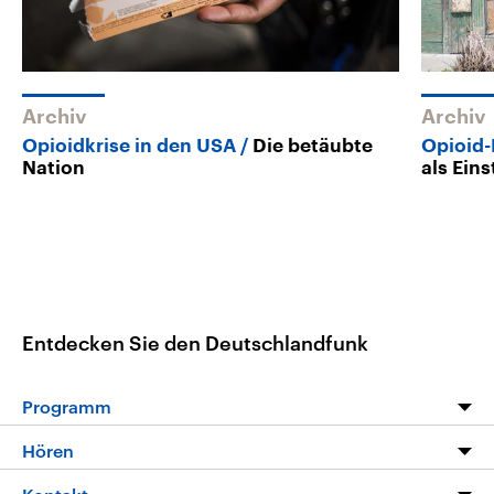
Archiv
Archiv
Opioidkrise in den USA
Die betäubte
Opioid-
Nation
als Ein
Entdecken Sie den Deutschlandfunk
Programm
Programm
Hören
Alle Sendungen
Livestream