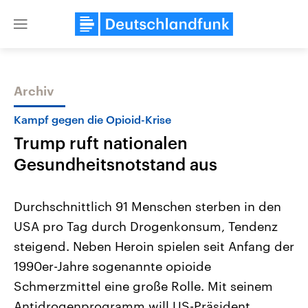
Close
menu
Archiv
Themen
Kampf gegen die Opioid-Krise
Trump ruft nationalen
Gesundheitsnotstand aus
Durchschnittlich 91 Menschen sterben in den
USA pro Tag durch Drogenkonsum, Tendenz
USA
Nahostkonflikt
steigend. Neben Heroin spielen seit Anfang der
Aktuelle Beiträge, Analysen und
Aktuelle Lage und Hinter
Der Überfall der palästine
Hintergründe
1990er-Jahre sogenannte opioide
Wirtschaftlich und militärisch
Terrororganisation Hamas
gehören die Vereinigten Staaten zu
Oktober 2023 auf Israel ha
Schmerzmittel eine große Rolle. Mit seinem
den mächtigsten Ländern der Erde,
Region wieder die Gewalt 
Antidrogenprogramm will US-Präsident
mit großem Einfluss auf das
Israel möchte die Hamas z