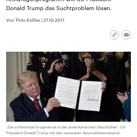
aktuelle Weltgeschehen.
Diese wird wie die Hisboll
Donald Trump das Suchtproblem lösen.
Libanon vom Iran unterstüt
Sendungen
Programm
Podcasts
Von Thilo Kößler
|
27.10.2017
Audio-Archiv
Link
Emai
kopieren/te
„Die schlimmste Drogenkrise in der amerikanischen Geschichte“: US-
Präsident Donald Trump hat den nationalen Gesundheitsnotstand