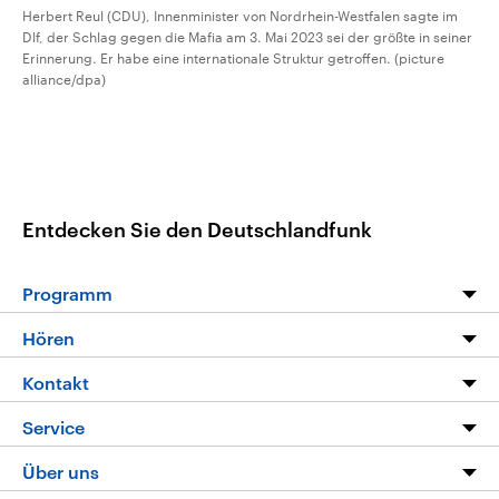
Herbert Reul (CDU), Innenminister von Nordrhein-Westfalen sagte im
Dlf, der Schlag gegen die Mafia am 3. Mai 2023 sei der größte in seiner
Erinnerung. Er habe eine internationale Struktur getroffen. (picture
alliance/dpa)
Entdecken Sie den Deutschlandfunk
Programm
Programm
Hören
Alle Sendungen
Livestream
Kontakt
Die Nachrichten
Audios
Hörerservice
Service
Nachrichtenleicht
Podcasts
Social Media
FAQ
Über uns
Neue Beiträge auf dlf.de
Deutschlandfunk App