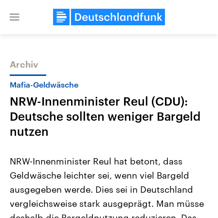
Close
menu
Archiv
Themen
Mafia-Geldwäsche
NRW-Innenminister Reul (CDU):
Deutsche sollten weniger Bargeld
nutzen
NRW-Innenminister Reul hat betont, dass
Landtagswahl Sachsen-Anhalt
USA
Geldwäsche leichter sei, wenn viel Bargeld
2026
Aktuelle Beiträge, Analys
Alle Informationen
Hintergründe
ausgegeben werde. Dies sei in Deutschland
Sachsen-Anhalt wählt am 6.
Wirtschaftlich und militäri
September 2026 einen neuen
gehören die Vereinigten S
vergleichsweise stark ausgeprägt. Man müsse
Landtag. Seit 2021 wird das
den mächtigsten Ländern 
Bundesland von einer Koalition aus
deshalb die Bargeldnutzung reduzieren. Das
mit großem Einfluss auf d