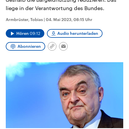
CDU, SPD und FDP regiert.-
aktuelle Weltgeschehen.
liege in der Verantwortung des Bundes.
Umfragen, Prognosen,
Wahlprogramme, aktuelle Berichte
Sendungen
Programm
Podcasts
und Hintergründe zu den Parteien
Armbrüster, Tobias
|
04. Mai 2023, 08:15 Uhr
und Kandidaten der anstehenden
Wahl.
Audio-Archiv
Hören
09:12
Audio herunterladen
Abonnieren
Link
Email
kopieren/teilen