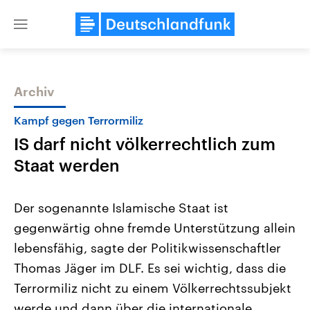
Close
menu
Archiv
Themen
Kampf gegen Terrormiliz
IS darf nicht völkerrechtlich zum
Staat werden
Der sogenannte Islamische Staat ist
gegenwärtig ohne fremde Unterstützung allein
USA
Nahostkonflikt
lebensfähig, sagte der Politikwissenschaftler
Aktuelle Beiträge, Analysen und
Aktuelle Lage und Hinter
Der Überfall der palästine
Hintergründe
Thomas Jäger im DLF. Es sei wichtig, dass die
Wirtschaftlich und militärisch
Terrororganisation Hamas
gehören die Vereinigten Staaten zu
Oktober 2023 auf Israel ha
Terrormiliz nicht zu einem Völkerrechtssubjekt
den mächtigsten Ländern der Erde,
Region wieder die Gewalt 
werde und dann über die internationale
mit großem Einfluss auf das
Israel möchte die Hamas z