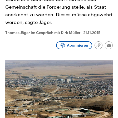
aktuelle Weltgeschehen.
Diese wird wie die Hisboll
Gemeinschaft die Forderung stelle, als Staat
Libanon vom Iran unterstüt
anerkannt zu werden. Dieses müsse abgewehrt
Sendungen
Programm
Podcasts
werden, sagte Jäger.
Audio-Archiv
Thomas Jäger im Gespräch mit Dirk Müller
|
21.11.2015
Abonnieren
Link
Emai
kopieren/te